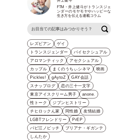
井上健斗
FTM
・
井上健斗がトランスジェ
ンダーのモヤモヤやハッピーな
生き方を伝える連載コラム
検索
レズビアン
ゲイ
トランスジェンダー
バイセクシュアル
アロマンティック
アセクシュアル
カップル
まくのうちぃシネマ
映画
Pickles!
gAytoZ
GAY会話
スナップログ
恋の三十一文字
東京アイスクリーム男子
anone.
性トーク
ジブンヒストリー
チヒロックん家
同性婚
友情結婚
LGBTフレンドリー
PrEP
バビ江ノビッチ
ブリアナ・ギガンテ
しんたか