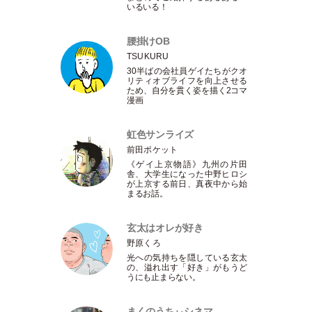
いるいる！
腰掛けOB
TSUKURU
30半ばの会社員ゲイたちがクオ
リティオブライフを向上させる
ため、自分を貫く姿を描く2コマ
漫画
虹色サンライズ
前田ポケット
《ゲイ上京物語》九州の片田
舎、大学生になった中野ヒロシ
が上京する前日、真夜中から始
まるお話。
玄太はオレが好き
野原くろ
光への気持ちを隠している玄太
の、溢れ出す
「
好き
」
がもうど
うにも止まらない。
まくのうちぃシネマ