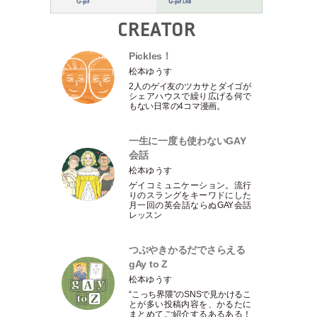
CREATOR
Pickles！
松本ゆうす
2人のゲイ友のツカサとダイゴが
シェアハウスで繰り広げる何で
もない日常の4コマ漫画。
一生に一度も使わないGAY
会話
松本ゆうす
ゲイコミュニケーション。流行
りのスラングをキーワドにした
月一回の英会話ならぬGAY会話
レッスン
つぶやきかるだでさらえる
gAy to Z
松本ゆうす
“こっち界隈”のSNSで見かけるこ
とが多い投稿内容を、かるたに
まとめてご紹介するあるある！