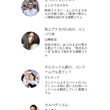
よしひろまさみち
映画ライター
・
よしひろまさみ
ちの今観て欲しい映画〜懐かし
い映画を紹介する連載コラム
私とアナタのための、エン
パワ本
山﨑穂花
自信や安心、ありのままの尊さ
を教えてくれた本を、“気付きの
一文”を添えて紹介する連載コラ
ム
チヒロックん家の、コンド
ームでも見てく？
チヒロック
コンドームエキスパートのコレ
クション＆特に思い入れ深いコ
ンドームを解説していく連載コ
ラム
カルぺディエム