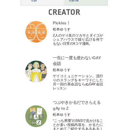
CREATOR
Pickles！
松本ゆうす
2人のゲイ友のツカサとダイゴが
シェアハウスで繰り広げる何で
もない日常の4コマ漫画。
一生に一度も使わないGAY
会話
松本ゆうす
ゲイコミュニケーション。流行
りのスラングをキーワドにした
月一回の英会話ならぬGAY会話
レッスン
つぶやきかるだでさらえる
gAy to Z
松本ゆうす
“こっち界隈”のSNSで見かけるこ
とが多い投稿内容を、かるたに
まとめてご紹介するあるある！