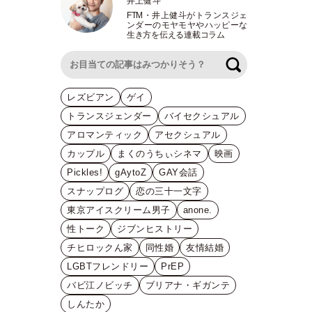
井上健斗
FTM
・
井上健斗がトランスジェ
ンダーのモヤモヤやハッピーな
生き方を伝える連載コラム
検索
レズビアン
ゲイ
トランスジェンダー
バイセクシュアル
アロマンティック
アセクシュアル
カップル
まくのうちぃシネマ
映画
Pickles!
gAytoZ
GAY会話
スナップログ
恋の三十一文字
東京アイスクリーム男子
anone.
性トーク
ジブンヒストリー
チヒロックん家
同性婚
友情結婚
LGBTフレンドリー
PrEP
バビ江ノビッチ
ブリアナ・ギガンテ
しんたか