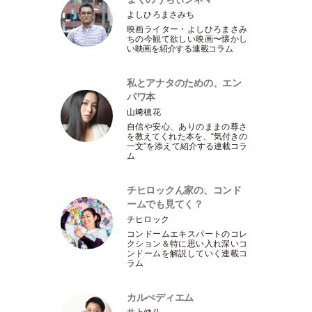
よしひろまさみち
映画ライター
・
よしひろまさみ
ちの今観て欲しい映画〜懐かし
い映画を紹介する連載コラム
私とアナタのための、エン
パワ本
山﨑穂花
自信や安心、ありのままの尊さ
を教えてくれた本を、“気付きの
一文”を添えて紹介する連載コラ
ム
チヒロックん家の、コンド
ームでも見てく？
チヒロック
コンドームエキスパートのコレ
クション＆特に思い入れ深いコ
ンドームを解説していく連載コ
ラム
カルぺディエム