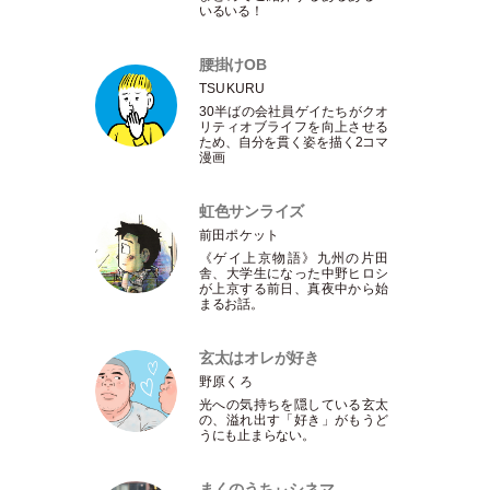
いるいる！
腰掛けOB
TSUKURU
30半ばの会社員ゲイたちがクオ
リティオブライフを向上させる
ため、自分を貫く姿を描く2コマ
漫画
虹色サンライズ
前田ポケット
《ゲイ上京物語》九州の片田
舎、大学生になった中野ヒロシ
が上京する前日、真夜中から始
まるお話。
玄太はオレが好き
野原くろ
光への気持ちを隠している玄太
の、溢れ出す
「
好き
」
がもうど
うにも止まらない。
まくのうちぃシネマ