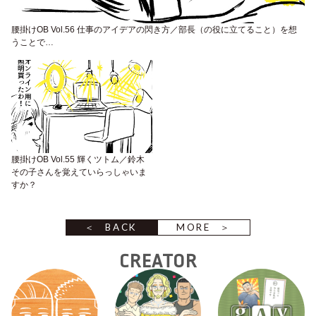
腰掛けOB Vol.56 仕事のアイデアの閃き方／部長（の役に立てること）を想
うことで…
腰掛けOB Vol.55 輝くツトム／鈴木
その子さんを覚えていらっしゃいま
すか？
BACK
MORE
CREATOR