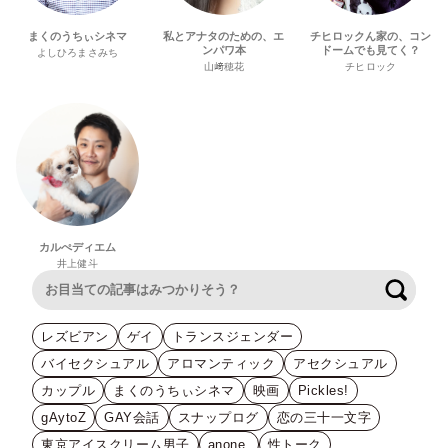
まくのうちぃシネマ
私とアナタのための、エ
チヒロックん家の、コン
ンパワ本
ドームでも見てく？
よしひろまさみち
山﨑穂花
チヒロック
カルぺディエム
井上健斗
検索
レズビアン
ゲイ
トランスジェンダー
バイセクシュアル
アロマンティック
アセクシュアル
カップル
まくのうちぃシネマ
映画
Pickles!
gAytoZ
GAY会話
スナップログ
恋の三十一文字
東京アイスクリーム男子
anone.
性トーク