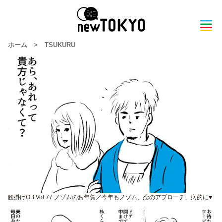
ホーム
>
TSUKURU
腰掛けOB Vol.77 ノゾムのお年賀／今年もノゾム、恋のアプローチ、病的に♥