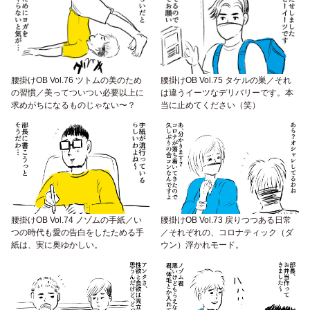
腰掛けOB Vol.76 ツトムの美のため
腰掛けOB Vol.75 タケルの巣／それ
の習慣／美ってついつい必要以上に
は違うイーツなデリバリーです。本
求めがちになるものじゃない〜？
当に止めてください（笑）
腰掛けOB Vol.74 ノゾムの手紙／い
腰掛けOB Vol.73 戻りつつある日常
つの時代も愛の告白をしたためる手
／それぞれの、コロナティック（ダ
紙は、実に奥ゆかしい。
ウン）浮かれモード。