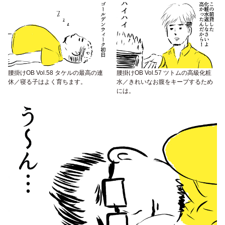
腰掛けOB Vol.58 タケルの最高の連
腰掛けOB Vol.57 ツトムの高級化粧
休／寝る子はよく育ちます。
水／きれいなお腹をキープするため
には。