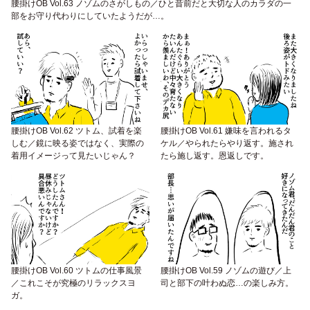
腰掛けOB Vol.63 ノゾムのさがしもの／ひと昔前だと大切な人のカラダの一
部をお守り代わりにしていたようだが…。
腰掛けOB Vol.62 ツトム、試着を楽
腰掛けOB Vol.61 嫌味を言われるタ
しむ／鏡に映る姿ではなく、実際の
ケル／やられたらやり返す。施され
着用イメージって見たいじゃん？
たら施し返す。恩返しです。
腰掛けOB Vol.60 ツトムの仕事風景
腰掛けOB Vol.59 ノゾムの遊び／上
／これこそが究極のリラックスヨ
司と部下の叶わぬ恋…の楽しみ方。
ガ。