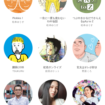
Pickles！
一生に一度も使わない
つぶやきかるだでさらえ
GAY会話
るgAy to Z
松本ゆうす
松本ゆうす
松本ゆうす
腰掛けOB
虹色サンライズ
玄太はオレが好き
TSUKURU
前田ポケット
野原くろ