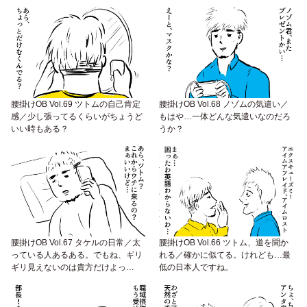
腰掛けOB Vol.69 ツトムの自己肯定
腰掛けOB Vol.68 ノゾムの気遣い／
感／少し張ってるくらいがちょうど
もはや…一体どんな気遣いなのだろ
いい時もある？
うか？
腰掛けOB Vol.67 タケルの日常／太
腰掛けOB Vol.66 ツトム、道を聞か
っている人あるある。でもね、ギリ
れる／確かに似てる。けれども…最
ギリ見えないのは貴方だけよっ
低の日本人ですね。
て…。