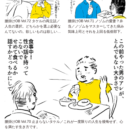
腰掛けOB Vol.72 タケルの両立話／
腰掛けOB Vol.71 ノゾムの愛妻？弁
人生の選択。どちらかを選ぶ必要な
当／ノゾムをマスターしてきた病み
んてないの。欲しいものは欲しい
気味上司とそれを上回る低俗部下。
の。
腰掛けOB Vol.70 止まらないタケル／これが一度限りの人生を後悔せず、心
を満たす生き方です。