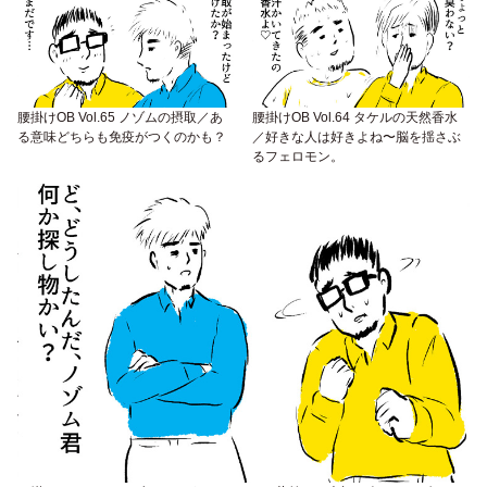
腰掛けOB Vol.65 ノゾムの摂取／あ
腰掛けOB Vol.64 タケルの天然香水
る意味どちらも免疫がつくのかも？
／好きな人は好きよね〜脳を揺さぶ
るフェロモン。