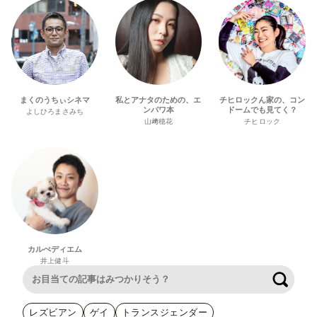
まくのうちぃシネマ
私とアナタのための、エ
チヒロックん家の、コン
ンパワ本
ドームでも見てく？
よしひろまさみち
山﨑穂花
チヒロック
カルぺディエム
井上健斗
検索
レズビアン
ゲイ
トランスジェンダー