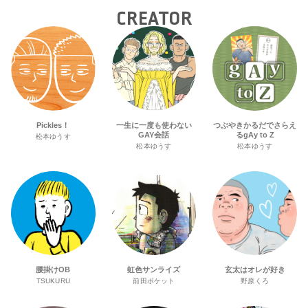
CREATOR
Pickles！
一生に一度も使わない
つぶやきかるだでさらえ
GAY会話
るgAy to Z
松本ゆうす
松本ゆうす
松本ゆうす
腰掛けOB
虹色サンライズ
玄太はオレが好き
TSUKURU
前田ポケット
野原くろ