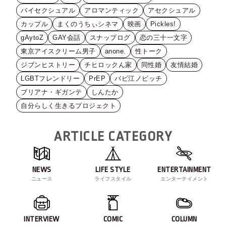
バイセクシュアル
アロマンティック
アセクシュアル
カップル
まくのうちぃシネマ
映画
Pickles!
gAytoZ
GAY会話
スナップログ
恋の三十一文字
東京アイスクリーム男子
anone.
性トーク
ジブンヒストリー
チヒロックん家
同性婚
友情結婚
LGBTフレンドリー
PrEP
バビ江ノビッチ
ブリアナ・ギガンテ
しんたか
自分らしく生きるプロジェクト
ARTICLE CATEGORY
NEWS
LIFE STYLE
ENTERTAINMENT
ニュース
ライフスタイル
エンターテイメント
INTERVIEW
COMIC
COLUMN