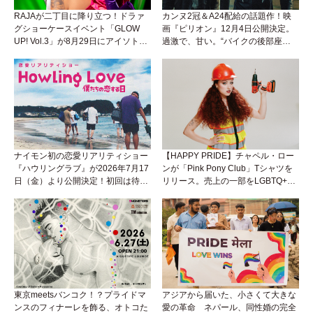
RAJAが二丁目に降り立つ！ドラァ
カンヌ2冠＆A24配給の話題作！映
グショーケースイベント「GLOW
画『ピリオン』12月4日公開決定。
UP! Vol.3」が8月29日にアイソトー
過激で、甘い。“バイクの後部座
プラウンジで開催！
席”から始まるラブストーリー。
ナイモン初の恋愛リアリティショー
【HAPPY PRIDE】チャペル・ロー
『ハウリングラブ』が2026年7月17
ンが「Pink Pony Club」Tシャツを
日（金）より公開決定！初回は待望
リリース。売上の一部をLGBTQ+＆
の“GMPD”編！？
トランスジェンダーユース支援プロ
ジェクトへ寄付
東京meetsバンコク！？プライドマ
アジアから届いた、小さくて大きな
ンスのフィナーレを飾る、オトコた
愛の革命 ネパール、同性婚の完全