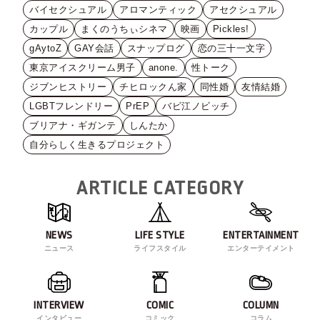
バイセクシュアル
アロマンティック
アセクシュアル
カップル
まくのうちぃシネマ
映画
Pickles!
gAytoZ
GAY会話
スナップログ
恋の三十一文字
東京アイスクリーム男子
anone.
性トーク
ジブンヒストリー
チヒロックん家
同性婚
友情結婚
LGBTフレンドリー
PrEP
バビ江ノビッチ
ブリアナ・ギガンテ
しんたか
自分らしく生きるプロジェクト
ARTICLE CATEGORY
NEWS
LIFE STYLE
ENTERTAINMENT
ニュース
ライフスタイル
エンターテイメント
INTERVIEW
COMIC
COLUMN
インタビュー
コミック
コラム