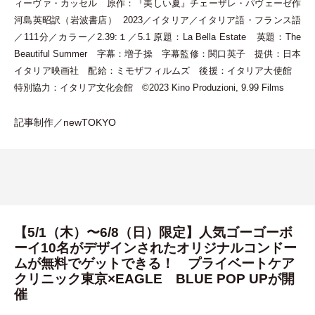
ィーヴァ
・
カッセル 原作：『美しい夏』チェーザレ
・
パヴェーゼ作
河島英昭訳
（
岩波書店
）
2023／イタリア／イタリア語
・
フランス語
／111分／カラー／2.39:１／5.1 原題：La Bella Estate 英題：The
Beautiful Summer 字幕：増子操 字幕監修：関口英子 提供：日本
イタリア映画社 配給：ミモザフィルムズ 後援：イタリア大使館
特別協力：イタリア文化会館 ©2023 Kino Produzioni, 9.99 Films
記事制作／newTOKYO
【5/1（木）〜6/8（日）限定】人気ゴーゴーボ
ーイ10名がデザインされたオリジナルコンドー
ムが無料でゲットできる！ プライベートケア
クリニック東京×EAGLE BLUE POP UPが開
催