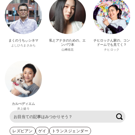
まくのうちぃシネマ
私とアナタのための、エ
チヒロックん家の、コン
ンパワ本
ドームでも見てく？
よしひろまさみち
山﨑穂花
チヒロック
カルぺディエム
井上健斗
検索
レズビアン
ゲイ
トランスジェンダー