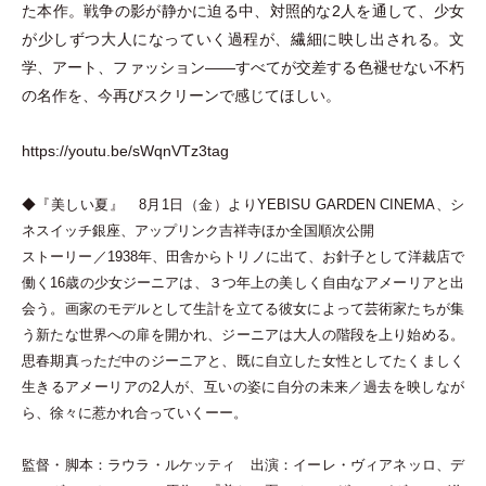
た本作。戦争の影が静かに迫る中、対照的な2人を通して、少女
が少しずつ大人になっていく過程が、繊細に映し出される。文
学、アート、ファッション——すべてが交差する色褪せない不朽
の名作を、今再びスクリーンで感じてほしい。
https://youtu.be/sWqnVTz3tag
◆『美しい夏』 8月1日
（
金
）
よりYEBISU GARDEN CINEMA、シ
ネスイッチ銀座、アップリンク吉祥寺ほか全国順次公開
ストーリー／1938年、田舎からトリノに出て、お針子として洋裁店で
働く16歳の少女ジーニアは、３つ年上の美しく自由なアメーリアと出
会う。画家のモデルとして生計を立てる彼女によって芸術家たちが集
う新たな世界への扉を開かれ、ジーニアは大人の階段を上り始める。
思春期真っただ中のジーニアと、既に自立した女性としてたくましく
生きるアメーリアの2人が、互いの姿に自分の未来／過去を映しなが
ら、徐々に惹かれ合っていくーー。
監督
・
脚本：ラウラ
・
ルケッティ 出演：イーレ
・
ヴィアネッロ、デ