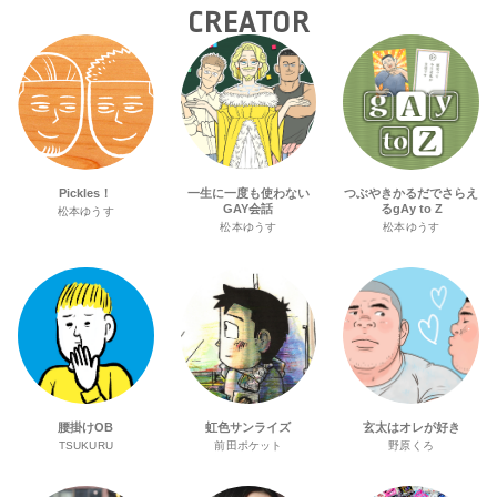
CREATOR
Pickles！
一生に一度も使わない
つぶやきかるだでさらえ
GAY会話
るgAy to Z
松本ゆうす
松本ゆうす
松本ゆうす
腰掛けOB
虹色サンライズ
玄太はオレが好き
TSUKURU
前田ポケット
野原くろ