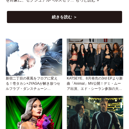
を対象に、セクシュアルヘルスセッ…
もっと読む »
続きを読む ＞
新宿二丁目の夜風をフロアに変え
KATSEYE、8月発売の3rd EPより新
る！壱タカシ×JYAGAが解き放つセ
曲「Animal」MV公開！デミ・ムー
ルフラブ・ダンスチューン
ア出演、エド・シーラン参加の大胆
「Okaaayyy!!!」が遂にリリース！
アンセムは必聴！