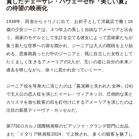
賞したチェーザレ・パヴェーゼ作『美しい夏』
の待望の映画化
1938年、田舎からトリノに出て、お針子として洋裁店で働く16
歳の少女ジーニアは、３つ年上の美しく自由なアメーリアと出会
う。画家のモデルとして生計を立てる彼女によって芸術家たちが
集う新たな世界への扉を開かれ、ジーニアは大人の階段を上り始
める。思春期真っただ中のジーニアと、既に自立した女性として
たくましく生きるアメーリアの2人が、互いの姿に自分の未来／
過去を映しながら、徐々に惹かれ合っていくーー。
ジーニア役を等身大に演じたのは『墓泥棒と失われた女神』(24)
で主人公の恋人役を演じたイーレ
・
ヴィアネッロ、圧倒的な美と
カリスマを放ち観客の目を釘付けにするアメーリアを演じたのは
注目の新星ディーヴァ
・
カッセルだ。
第77回ロカルノ国際映画祭のピアッツァ
・
グランデ部門に出品、
また
「
イタリア映画祭2024
」
で上映され、多くの観客を魅了し