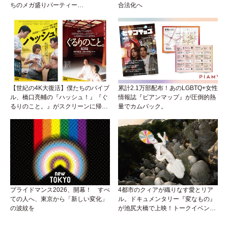
ちのメガ盛りパーティー
合法化へ
『BEEFCAKE 第9弾』がアイソに襲
来！
【世紀の4K大復活】僕たちのバイブ
累計2.1万部配布！あのLGBTQ+女性
ル、橋口亮輔の『ハッシュ！』『ぐ
情報誌『ビアンマップ』が圧倒的熱
るりのこと。』がスクリーンに帰っ
量でカムバック。
てくる！めんどくさいリアルと生き
ていくためのサバイバル・ガイド
プライドマンス2026、開幕！ すべ
4都市のクィアが織りなす愛とリア
ての人へ、東京から「新しい変化」
ル。ドキュメンタリー『変なもの』
の波紋を
が池尻大橋で上映！トークイベント
やナイトパーティーも。