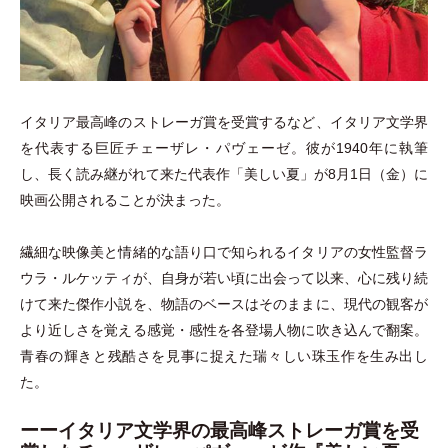
イタリア最高峰のストレーガ賞を受賞するなど、イタリア文学界
を代表する巨匠チェーザレ
・
パヴェーゼ。彼が1940年に執筆
し、長く読み継がれて来た代表作
「
美しい夏
」
が8月1日
（
金
）
に
映画公開されることが決まった。
繊細な映像美と情緒的な語り口で知られるイタリアの女性監督ラ
ウラ
・
ルケッティが、自身が若い頃に出会って以来、心に残り続
けて来た傑作小説を、物語のベースはそのままに、現代の観客が
より近しさを覚える感覚
・
感性を各登場人物に吹き込んで翻案。
青春の輝きと残酷さを見事に捉えた瑞々しい珠玉作を生み出し
た。
ーー
イタリア文学界の最高峰ストレーガ賞を受