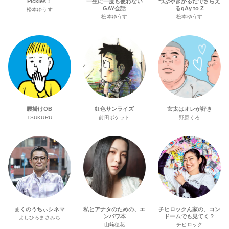
Pickles！
一生に一度も使わない
つぶやきかるだでさらえ
GAY会話
るgAy to Z
松本ゆうす
松本ゆうす
松本ゆうす
腰掛けOB
虹色サンライズ
玄太はオレが好き
TSUKURU
前田ポケット
野原くろ
まくのうちぃシネマ
私とアナタのための、エ
チヒロックん家の、コン
ンパワ本
ドームでも見てく？
よしひろまさみち
山﨑穂花
チヒロック