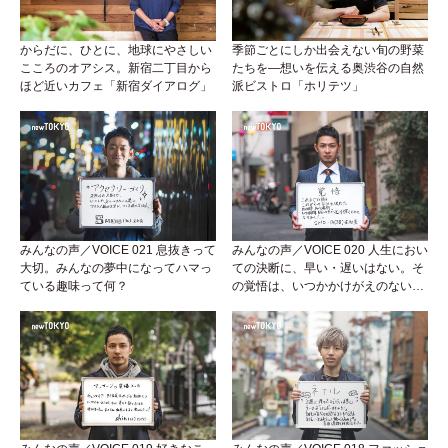
からだに、ひとに、地球にやさしい
季節ごとにしか出会えない旬の野菜
こころのオアシス。新宿二丁目から
たちを―想いを伝える奥渋谷の自然
ほど近いカフェ「新宿ダイアログ」
派ビストロ「ホリテツ」
みんなの声／VOICE 021 息抜きって
みんなの声／VOICE 020 人生におい
大切。みんなの夢中になってハマっ
ての決断に、早い・遅いはない。そ
ている趣味って何？
の覚悟は、いつかかけがえのない宝
になる。そう信じて！！