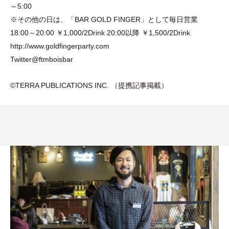
～5:00
※その他の日は、
「
BAR GOLD FINGER
」
として毎日営業
18:00～20:00 ￥1,000/2Drink 20:00以降 ￥1,500/2Drink
http://www.goldfingerparty.com
Twitter@ftmboisbar
©️TERRA PUBLICATIONS INC.
（
提携記事掲載
）