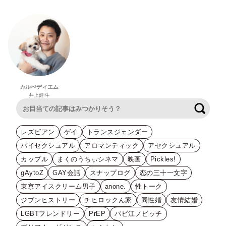
カルぺディエム
井上健斗
検索
レズビアン
ゲイ
トランスジェンダー
バイセクシュアル
アロマンティック
アセクシュアル
カップル
まくのうちぃシネマ
映画
Pickles!
gAytoZ
GAY会話
スナップログ
恋の三十一文字
東京アイスクリーム男子
anone.
性トーク
ジブンヒストリー
チヒロックん家
同性婚
友情結婚
LGBTフレンドリー
PrEP
バビ江ノビッチ