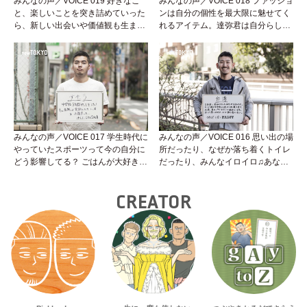
みんなの声／VOICE 019 好きなこ
みんなの声／VOICE 018 ファッショ
と、楽しいことを突き詰めていった
ンは自分の個性を最大限に魅せてく
ら、新しい出会いや価値観も生まれ
れるアイテム。達弥君は自分らしく
た。そういう気づきって最高だよ
キラキラ輝いてます★★★
ね！
みんなの声／VOICE 017 学生時代に
みんなの声／VOICE 016 思い出の場
やっていたスポーツって今の自分に
所だったり、なぜか落ち着くトイレ
どう影響してる？ ごはんが大好きな
だったり、みんなイロイロ♫あなた
けんた君の声を聞いてみよう。
の大好きな場所ってどこ？
CREATOR