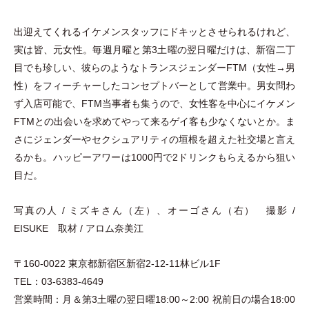
出迎えてくれるイケメンスタッフにドキッとさせられるけれど、
実は皆、元女性。毎週月曜と第3土曜の翌日曜だけは、新宿二丁
目でも珍しい、彼らのようなトランスジェンダーFTM
（
女性→男
性
）
をフィーチャーしたコンセプトバーとして営業中。男女問わ
ず入店可能で、FTM当事者も集うので、女性客を中心にイケメン
FTMとの出会いを求めてやって来るゲイ客も少なくないとか。ま
さにジェンダーやセクシュアリティの垣根を超えた社交場と言え
るかも。ハッピーアワーは1000円で2ドリンクもらえるから狙い
目だ。
写真の人 / ミズキさん
（
左
）
、オーゴさん
（
右
）
撮影 /
EISUKE 取材 / アロム奈美江
〒160-0022 東京都新宿区新宿2-12-11林ビル1F
TEL：03-6383-4649
営業時間：月＆第3土曜の翌日曜18:00～2:00 祝前日の場合18:00