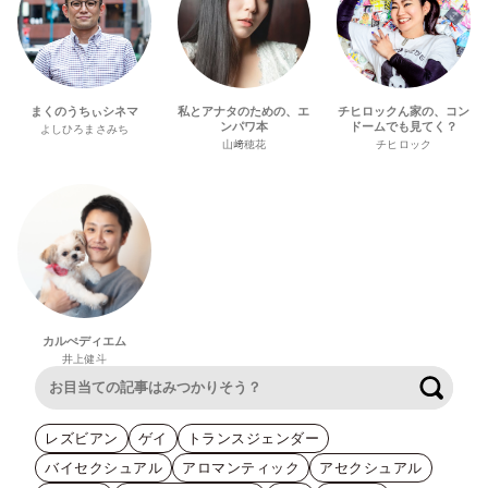
まくのうちぃシネマ
私とアナタのための、エ
チヒロックん家の、コン
ンパワ本
ドームでも見てく？
よしひろまさみち
山﨑穂花
チヒロック
カルぺディエム
井上健斗
検索
レズビアン
ゲイ
トランスジェンダー
バイセクシュアル
アロマンティック
アセクシュアル