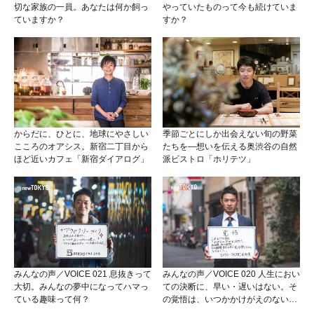
切な家族の一員。あなたは何か飼っ
やっていたものって今も続けていま
ていますか？
すか？
からだに、ひとに、地球にやさしい
季節ごとにしか出会えない旬の野菜
こころのオアシス。新宿二丁目から
たちを―想いを伝える奥渋谷の自然
ほど近いカフェ「新宿ダイアログ」
派ビストロ「ホリテツ」
みんなの声／VOICE 021 息抜きって
みんなの声／VOICE 020 人生におい
大切。みんなの夢中になってハマっ
ての決断に、早い・遅いはない。そ
ている趣味って何？
の覚悟は、いつかかけがえのない宝
になる。そう信じて！！