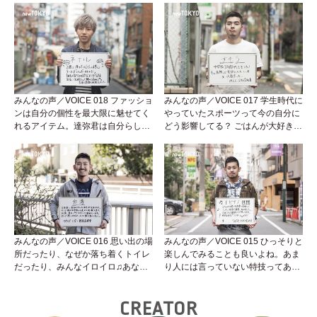
みんなの声／VOICE 018 ファッショ
みんなの声／VOICE 017 学生時代に
ンは自分の個性を最大限に魅せてく
やっていたスポーツって今の自分に
れるアイテム。達弥君は自分らしく
どう影響してる？ ごはんが大好きな
キラキラ輝いてます★★★
けんた君の声を聞いてみよう。
みんなの声／VOICE 016 思い出の場
みんなの声／VOICE 015 ひっそりと
所だったり、なぜか落ち着くトイレ
楽しんでみることも良いよね。あま
だったり、みんなイロイロ♫あなた
り人には言っていない特技ってあ
の大好きな場所ってどこ？
る？
CREATOR