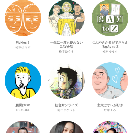
Pickles！
一生に一度も使わない
つぶやきかるだでさらえ
GAY会話
るgAy to Z
松本ゆうす
松本ゆうす
松本ゆうす
腰掛けOB
虹色サンライズ
玄太はオレが好き
TSUKURU
前田ポケット
野原くろ