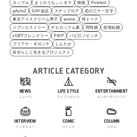
カップル
まくのうちぃシネマ
映画
Pickles!
gAytoZ
GAY会話
スナップログ
恋の三十一文字
東京アイスクリーム男子
anone.
性トーク
ジブンヒストリー
チヒロックん家
同性婚
友情結婚
LGBTフレンドリー
PrEP
バビ江ノビッチ
ブリアナ・ギガンテ
しんたか
自分らしく生きるプロジェクト
ARTICLE CATEGORY
NEWS
LIFE STYLE
ENTERTAINMENT
ニュース
ライフスタイル
エンターテイメント
INTERVIEW
COMIC
COLUMN
インタビュー
コミック
コラム