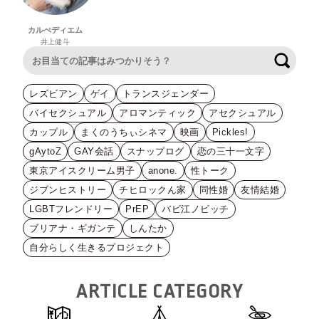
カルぺディエム
井上健斗
検索
レズビアン
ゲイ
トランスジェンダー
バイセクシュアル
アロマンティック
アセクシュアル
カップル
まくのうちぃシネマ
映画
Pickles!
gAytoZ
GAY会話
スナップログ
恋の三十一文字
東京アイスクリーム男子
anone.
性トーク
ジブンヒストリー
チヒロックん家
同性婚
友情結婚
LGBTフレンドリー
PrEP
バビ江ノビッチ
ブリアナ・ギガンテ
しんたか
自分らしく生きるプロジェクト
ARTICLE CATEGORY