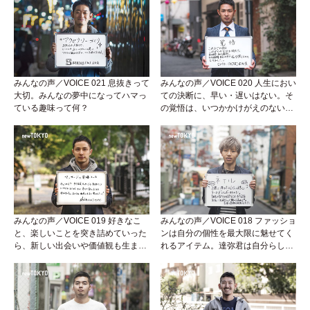
みんなの声／VOICE 021 息抜きって
みんなの声／VOICE 020 人生におい
大切。みんなの夢中になってハマっ
ての決断に、早い・遅いはない。そ
ている趣味って何？
の覚悟は、いつかかけがえのない宝
になる。そう信じて！！
みんなの声／VOICE 019 好きなこ
みんなの声／VOICE 018 ファッショ
と、楽しいことを突き詰めていった
ンは自分の個性を最大限に魅せてく
ら、新しい出会いや価値観も生まれ
れるアイテム。達弥君は自分らしく
た。そういう気づきって最高だよ
キラキラ輝いてます★★★
ね！