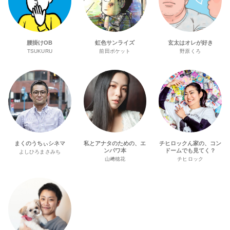
腰掛けOB
虹色サンライズ
玄太はオレが好き
TSUKURU
前田ポケット
野原くろ
まくのうちぃシネマ
私とアナタのための、エ
チヒロックん家の、コン
ンパワ本
ドームでも見てく？
よしひろまさみち
山﨑穂花
チヒロック