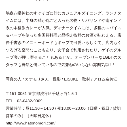
鳩森八幡神社のすぐそばに佇むカジュアルダイニング。ランチタ
イムには、半身の鯖が丸ごと入った名物
・
サバサンドや南インド
系の本格派カレーが人気。ディナータイムには、多種のスパイス
＆ハーブを使った多国籍料理と品揃え抜群のお酒が味わえる。店
長手書きのメニューボードもポップで可愛いらしくて、店内もく
つろげる空間なこともあり、女子会で利用されたり、ゲイのグル
ープ客が押し寄せることもあるとか。オープンリーなLGBTのス
タッフも自然と働いているので気兼ねのいらない雰囲気◎！!
写真の人 / カナモリさん 撮影 / EISUKE 取材 / アロム奈美江
〒151-0051 東京都渋谷区千駄ヶ谷1-5-1
TEL：03-6432-9009
営業時間：昼11:30～14:30 / 夜18:00～23:00
（
日曜
・
祝日 / 貸切
営業のみ
）
（
火曜日定休
）
http://www.hatonomori.com/