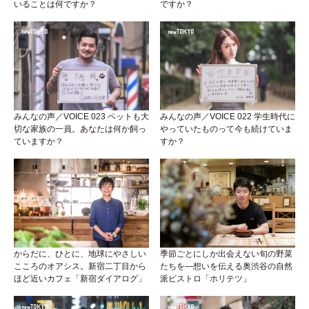
いることは何ですか？
ですか？
みんなの声／VOICE 023 ペットも大
みんなの声／VOICE 022 学生時代に
切な家族の一員。あなたは何か飼っ
やっていたものって今も続けていま
ていますか？
すか？
からだに、ひとに、地球にやさしい
季節ごとにしか出会えない旬の野菜
こころのオアシス。新宿二丁目から
たちを―想いを伝える奥渋谷の自然
ほど近いカフェ「新宿ダイアログ」
派ビストロ「ホリテツ」