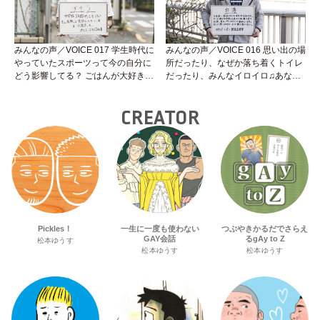
みんなの声／VOICE 017 学生時代に
みんなの声／VOICE 016 思い出の場
やっていたスポーツって今の自分に
所だったり、なぜか落ち着くトイレ
どう影響してる？ ごはんが大好きな
だったり、みんなイロイロ♫あなた
けんた君の声を聞いてみよう。
の大好きな場所ってどこ？
CREATOR
Pickles！
一生に一度も使わない
つぶやきかるだでさらえ
GAY会話
るgAy to Z
松本ゆうす
松本ゆうす
松本ゆうす