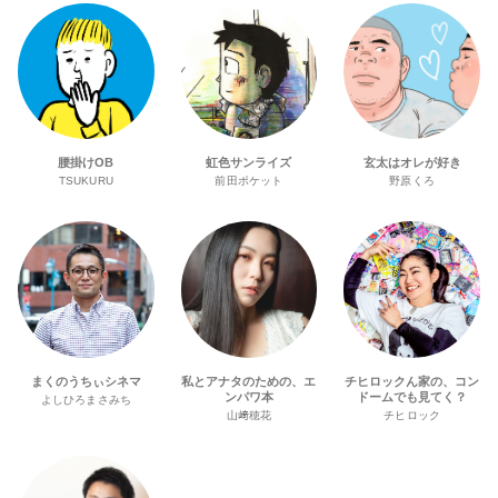
腰掛けOB
虹色サンライズ
玄太はオレが好き
TSUKURU
前田ポケット
野原くろ
まくのうちぃシネマ
私とアナタのための、エ
チヒロックん家の、コン
ンパワ本
ドームでも見てく？
よしひろまさみち
山﨑穂花
チヒロック