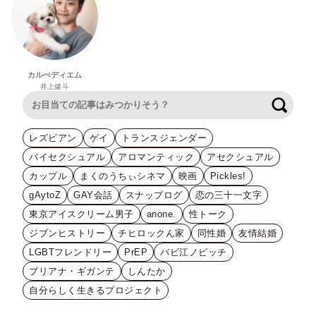
カルぺディエム
井上健斗
検索
レズビアン
ゲイ
トランスジェンダー
バイセクシュアル
アロマンティック
アセクシュアル
カップル
まくのうちぃシネマ
映画
Pickles!
gAytoZ
GAY会話
スナップログ
恋の三十一文字
東京アイスクリーム男子
anone.
性トーク
ジブンヒストリー
チヒロックん家
同性婚
友情結婚
LGBTフレンドリー
PrEP
バビ江ノビッチ
ブリアナ・ギガンテ
しんたか
自分らしく生きるプロジェクト