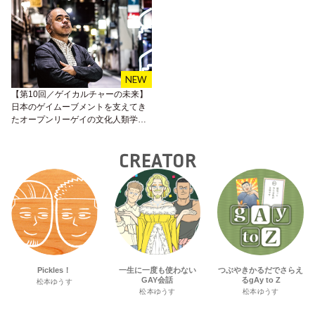
【第10回／ゲイカルチャーの未来】
日本のゲイムーブメントを支えてき
たオープンリーゲイの文化人類学者
／砂川秀樹インタビュー
CREATOR
Pickles！
一生に一度も使わない
つぶやきかるだでさらえ
GAY会話
るgAy to Z
松本ゆうす
松本ゆうす
松本ゆうす