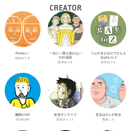
CREATOR
Pickles！
一生に一度も使わない
つぶやきかるだでさらえ
GAY会話
るgAy to Z
松本ゆうす
松本ゆうす
松本ゆうす
腰掛けOB
虹色サンライズ
玄太はオレが好き
TSUKURU
前田ポケット
野原くろ