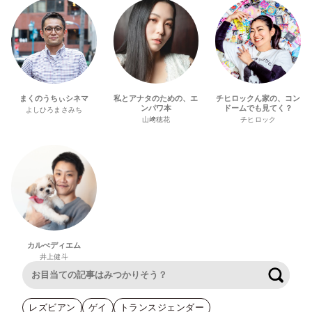
まくのうちぃシネマ
私とアナタのための、エ
チヒロックん家の、コン
ンパワ本
ドームでも見てく？
よしひろまさみち
山﨑穂花
チヒロック
カルぺディエム
井上健斗
検索
レズビアン
ゲイ
トランスジェンダー