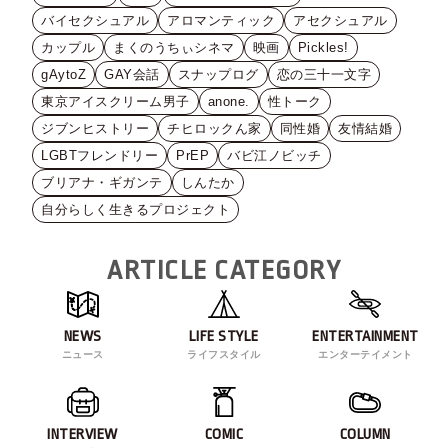
バイセクシュアル
アロマンティック
アセクシュアル
カップル
まくのうちぃシネマ
映画
Pickles!
gAytoZ
GAY会話
スナップログ
恋の三十一文字
東京アイスクリーム男子
anone.
性トーク
ジブンヒストリー
チヒロックん家
同性婚
友情結婚
LGBTフレンドリー
PrEP
バビ江ノビッチ
ブリアナ・ギガンテ
しんたか
自分らしく生きるプロジェクト
ARTICLE CATEGORY
NEWS
LIFE STYLE
ENTERTAINMENT
ニュース
ライフスタイル
エンターテイメント
INTERVIEW
COMIC
COLUMN