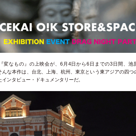
『変なもの』の上映会が、6月4日から6日までの3日間、池
そんな本作は、台北、上海、杭州、東京という東アジアの四つ
たインタビュー
・
ドキュメンタリーだ。