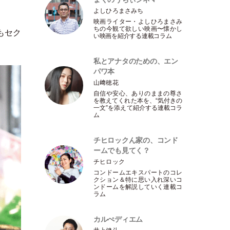
よしひろまさみち
映画ライター
・
よしひろまさみ
ちの今観て欲しい映画〜懐かし
もセク
い映画を紹介する連載コラム
私とアナタのための、エン
パワ本
山﨑穂花
自信や安心、ありのままの尊さ
を教えてくれた本を、“気付きの
一文”を添えて紹介する連載コラ
ム
チヒロックん家の、コンド
ームでも見てく？
チヒロック
コンドームエキスパートのコレ
クション＆特に思い入れ深いコ
ンドームを解説していく連載コ
ラム
カルぺディエム