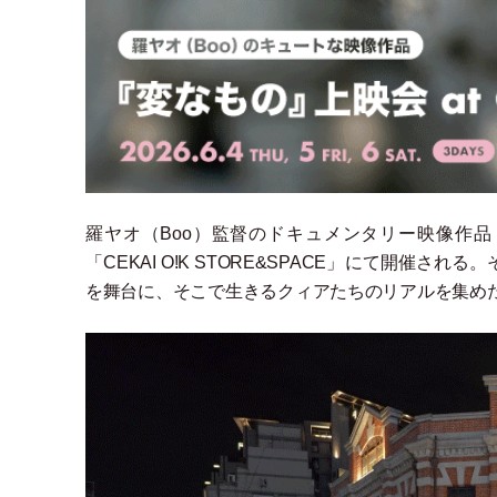
羅ヤオ
（
Boo
）
監督のドキュメンタリー映像作品
「
CEKAI O!K STORE&SPACE
」
にて開催される。
を舞台に、そこで生きるクィアたちのリアルを集め