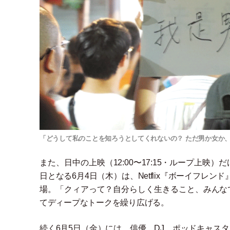
「どうして私のことを知ろうとしてくれないの？ ただ男か女か
また、日中の上映
（
12:00〜17:15
・
ループ上映
）
だ
日となる6月4日
（
木
）
は、Netflix『ボーイフ
場。
「
クィアって？自分らしく生きること、みんな
てディープなトークを繰り広げる。
続く6月5日
（
金
）
には、俳優、DJ、ポッドキャス