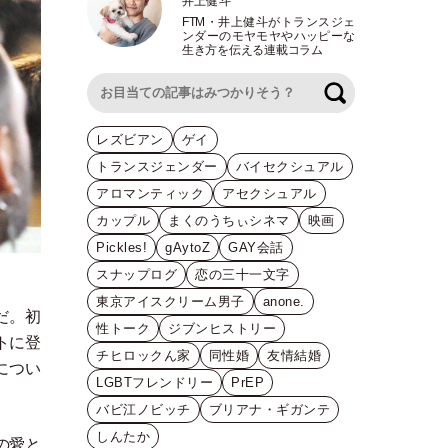
井上健斗
FTM
・
井上健斗がトランスジェ
ンダーのモヤモヤやハッピーな
生き方を伝える連載コラム
検索
レズビアン
ゲイ
トランスジェンダー
バイセクシュアル
アロマンティック
アセクシュアル
カップル
まくのうちぃシネマ
映画
Pickles!
gAytoZ
GAY会話
スナップログ
恋の三十一文字
東京アイスクリーム男子
anone.
だ。初
性トーク
ジブンヒストリー
トに登
チヒロックん家
同性婚
友情結婚
につい
LGBTフレンドリー
PrEP
バビ江ノビッチ
ブリアナ・ギガンテ
しんたか
の愛と