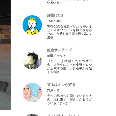
いるいる！
腰掛けOB
TSUKURU
30半ばの会社員ゲイたちがクオ
リティオブライフを向上させる
ため、自分を貫く姿を描く2コマ
漫画
虹色サンライズ
前田ポケット
《ゲイ上京物語》九州の片田
舎、大学生になった中野ヒロシ
が上京する前日、真夜中から始
まるお話。
玄太はオレが好き
野原くろ
光への気持ちを隠している玄太
の、溢れ出す
「
好き
」
がもうど
うにも止まらない。
まくのうちぃシネマ