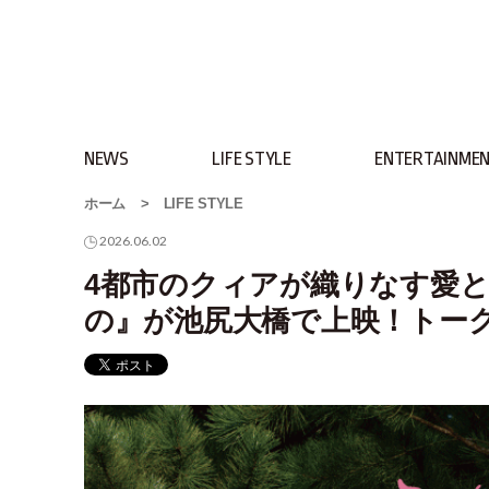
NEWS
LIFE STYLE
ENTERTAINME
ホーム
>
LIFE STYLE
2026.06.02
4都市のクィアが織りなす愛
の』が池尻大橋で上映！トー