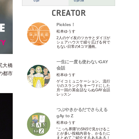
CREATOR
Pickles！
松本ゆうす
2人のゲイ友のツカサとダイゴが
シェアハウスで繰り広げる何で
もない日常の4コマ漫画。
一生に一度も使わないGAY
尻大橋
会話
の都市
松本ゆうす
ゲイコミュニケーション。流行
りのスラングをキーワドにした
月一回の英会話ならぬGAY会話
レッスン
つぶやきかるだでさらえる
gAy to Z
松本ゆうす
“こっち界隈”のSNSで見かけるこ
とが多い投稿内容を、かるたに
まとめてご紹介するあるある！