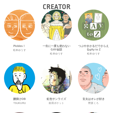
CREATOR
Pickles！
一生に一度も使わない
つぶやきかるだでさらえ
GAY会話
るgAy to Z
松本ゆうす
松本ゆうす
松本ゆうす
腰掛けOB
虹色サンライズ
玄太はオレが好き
TSUKURU
前田ポケット
野原くろ