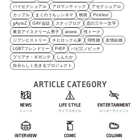
バイセクシュアル
アロマンティック
アセクシュアル
カップル
まくのうちぃシネマ
映画
Pickles!
gAytoZ
GAY会話
スナップログ
恋の三十一文字
東京アイスクリーム男子
anone.
性トーク
ジブンヒストリー
チヒロックん家
同性婚
友情結婚
LGBTフレンドリー
PrEP
バビ江ノビッチ
ブリアナ・ギガンテ
しんたか
自分らしく生きるプロジェクト
ARTICLE CATEGORY
NEWS
LIFE STYLE
ENTERTAINMENT
ニュース
ライフスタイル
エンターテイメント
INTERVIEW
COMIC
COLUMN