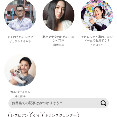
まくのうちぃシネマ
私とアナタのための、エ
チヒロックん家の、コン
ンパワ本
ドームでも見てく？
よしひろまさみち
山﨑穂花
チヒロック
カルぺディエム
井上健斗
検索
レズビアン
ゲイ
トランスジェンダー