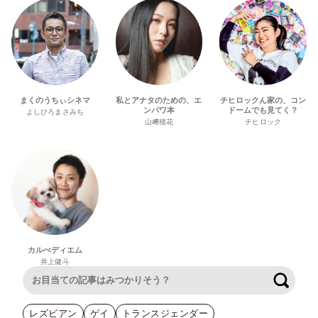
まくのうちぃシネマ
私とアナタのための、エ
チヒロックん家の、コン
ンパワ本
ドームでも見てく？
よしひろまさみち
山﨑穂花
チヒロック
カルぺディエム
井上健斗
検索
レズビアン
ゲイ
トランスジェンダー