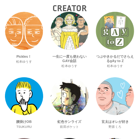
CREATOR
Pickles！
一生に一度も使わない
つぶやきかるだでさらえ
GAY会話
るgAy to Z
松本ゆうす
松本ゆうす
松本ゆうす
腰掛けOB
虹色サンライズ
玄太はオレが好き
TSUKURU
前田ポケット
野原くろ