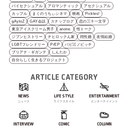
バイセクシュアル
アロマンティック
アセクシュアル
カップル
まくのうちぃシネマ
映画
Pickles!
gAytoZ
GAY会話
スナップログ
恋の三十一文字
東京アイスクリーム男子
anone.
性トーク
ジブンヒストリー
チヒロックん家
同性婚
友情結婚
LGBTフレンドリー
PrEP
バビ江ノビッチ
ブリアナ・ギガンテ
しんたか
自分らしく生きるプロジェクト
ARTICLE CATEGORY
NEWS
LIFE STYLE
ENTERTAINMENT
ニュース
ライフスタイル
エンターテイメント
INTERVIEW
COMIC
COLUMN