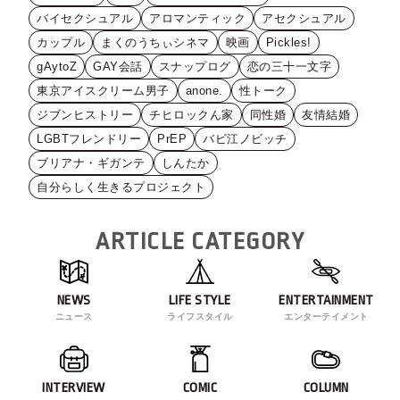
バイセクシュアル
アロマンティック
アセクシュアル
カップル
まくのうちぃシネマ
映画
Pickles!
gAytoZ
GAY会話
スナップログ
恋の三十一文字
東京アイスクリーム男子
anone.
性トーク
ジブンヒストリー
チヒロックん家
同性婚
友情結婚
LGBTフレンドリー
PrEP
バビ江ノビッチ
ブリアナ・ギガンテ
しんたか
自分らしく生きるプロジェクト
ARTICLE CATEGORY
NEWS
LIFE STYLE
ENTERTAINMENT
ニュース
ライフスタイル
エンターテイメント
INTERVIEW
COMIC
COLUMN