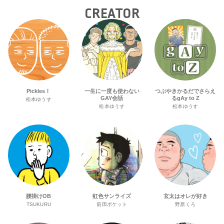
CREATOR
Pickles！
一生に一度も使わない
つぶやきかるだでさらえ
GAY会話
るgAy to Z
松本ゆうす
松本ゆうす
松本ゆうす
腰掛けOB
虹色サンライズ
玄太はオレが好き
TSUKURU
前田ポケット
野原くろ