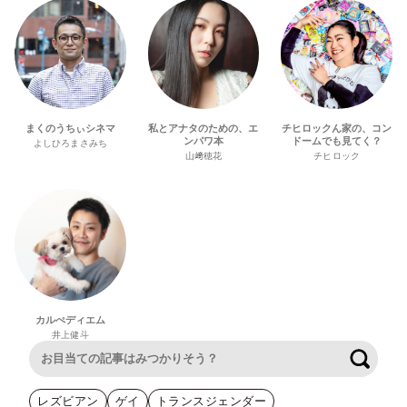
まくのうちぃシネマ
私とアナタのための、エ
チヒロックん家の、コン
ンパワ本
ドームでも見てく？
よしひろまさみち
山﨑穂花
チヒロック
カルぺディエム
井上健斗
検索
レズビアン
ゲイ
トランスジェンダー