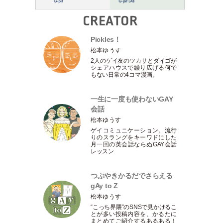
CREATOR
Pickles！
松本ゆうす
2人のゲイ友のツカサとダイゴが
シェアハウスで繰り広げる何で
もない日常の4コマ漫画。
一生に一度も使わないGAY
会話
松本ゆうす
ゲイコミュニケーション。流行
りのスラングをキーワドにした
月一回の英会話ならぬGAY会話
レッスン
つぶやきかるだでさらえる
gAy to Z
松本ゆうす
“こっち界隈”のSNSで見かけるこ
とが多い投稿内容を、かるたに
まとめてご紹介するあるある！