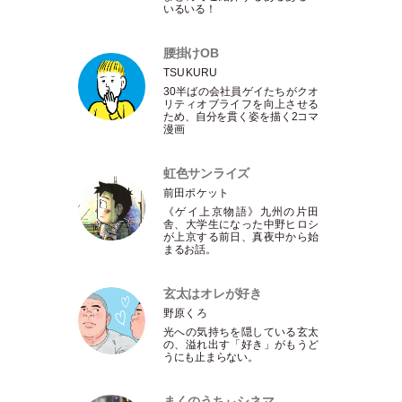
いるいる！
腰掛けOB
TSUKURU
30半ばの会社員ゲイたちがクオ
リティオブライフを向上させる
ため、自分を貫く姿を描く2コマ
漫画
虹色サンライズ
前田ポケット
《ゲイ上京物語》九州の片田
舎、大学生になった中野ヒロシ
が上京する前日、真夜中から始
まるお話。
玄太はオレが好き
野原くろ
光への気持ちを隠している玄太
の、溢れ出す
「
好き
」
がもうど
うにも止まらない。
まくのうちぃシネマ