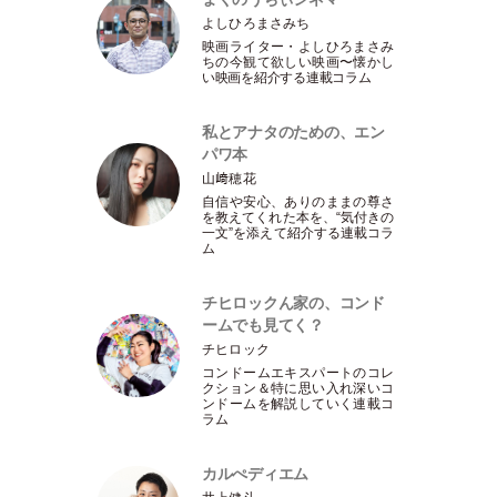
よしひろまさみち
映画ライター
・
よしひろまさみ
ちの今観て欲しい映画〜懐かし
い映画を紹介する連載コラム
私とアナタのための、エン
パワ本
山﨑穂花
自信や安心、ありのままの尊さ
を教えてくれた本を、“気付きの
一文”を添えて紹介する連載コラ
ム
チヒロックん家の、コンド
ームでも見てく？
チヒロック
コンドームエキスパートのコレ
クション＆特に思い入れ深いコ
ンドームを解説していく連載コ
ラム
カルぺディエム