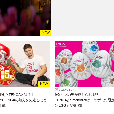
2020.04.24
迎えたTENGAとは？】
9タイプの男が感じられる!?
♥TENGAの魅力を先走るほど
TENGAと9monstersがコラボした限
お届け！
ンEGG」が登場!!