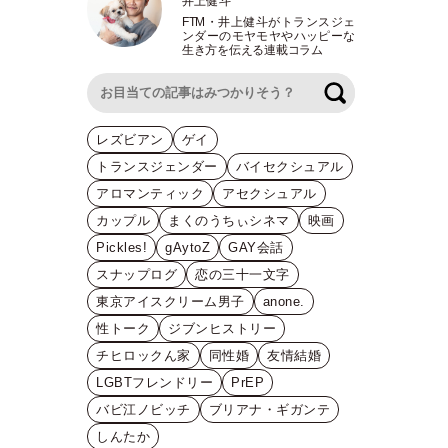
井上健斗
FTM
・
井上健斗がトランスジェ
ンダーのモヤモヤやハッピーな
生き方を伝える連載コラム
検索
レズビアン
ゲイ
トランスジェンダー
バイセクシュアル
アロマンティック
アセクシュアル
カップル
まくのうちぃシネマ
映画
Pickles!
gAytoZ
GAY会話
スナップログ
恋の三十一文字
東京アイスクリーム男子
anone.
性トーク
ジブンヒストリー
チヒロックん家
同性婚
友情結婚
LGBTフレンドリー
PrEP
バビ江ノビッチ
ブリアナ・ギガンテ
しんたか