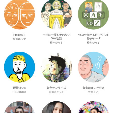
Pickles！
一生に一度も使わない
つぶやきかるだでさらえ
GAY会話
るgAy to Z
松本ゆうす
松本ゆうす
松本ゆうす
腰掛けOB
虹色サンライズ
玄太はオレが好き
TSUKURU
前田ポケット
野原くろ