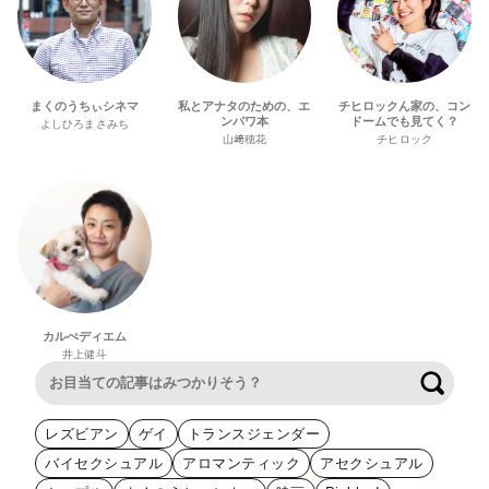
まくのうちぃシネマ
私とアナタのための、エ
チヒロックん家の、コン
ンパワ本
ドームでも見てく？
よしひろまさみち
山﨑穂花
チヒロック
カルぺディエム
井上健斗
検索
レズビアン
ゲイ
トランスジェンダー
バイセクシュアル
アロマンティック
アセクシュアル