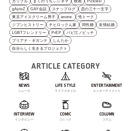
カップル
まくのうちぃシネマ
映画
Pickles!
gAytoZ
GAY会話
スナップログ
恋の三十一文字
東京アイスクリーム男子
anone.
性トーク
ジブンヒストリー
チヒロックん家
同性婚
友情結婚
LGBTフレンドリー
PrEP
バビ江ノビッチ
ブリアナ・ギガンテ
しんたか
自分らしく生きるプロジェクト
ARTICLE CATEGORY
NEWS
LIFE STYLE
ENTERTAINMENT
ニュース
ライフスタイル
エンターテイメント
INTERVIEW
COMIC
COLUMN
インタビュー
コミック
コラム