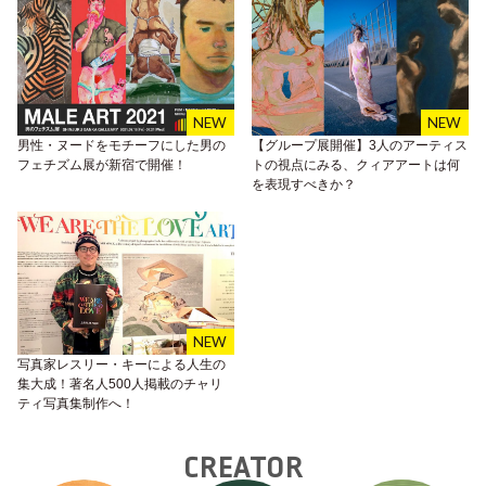
男性・ヌードをモチーフにした男の
【グループ展開催】3人のアーティス
フェチズム展が新宿で開催！
トの視点にみる、クィアアートは何
を表現すべきか？
写真家レスリー・キーによる人生の
集大成！著名人500人掲載のチャリ
ティ写真集制作へ！
CREATOR