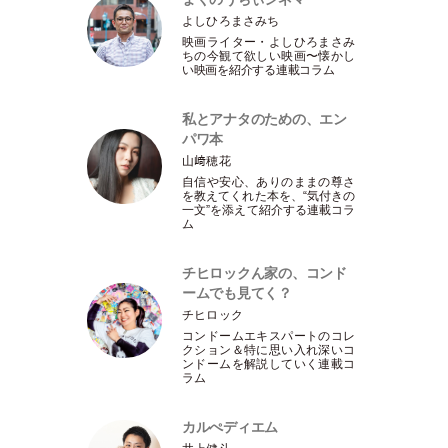
よしひろまさみち
映画ライター
・
よしひろまさみ
ちの今観て欲しい映画〜懐かし
い映画を紹介する連載コラム
私とアナタのための、エン
パワ本
山﨑穂花
自信や安心、ありのままの尊さ
を教えてくれた本を、“気付きの
一文”を添えて紹介する連載コラ
ム
チヒロックん家の、コンド
ームでも見てく？
チヒロック
コンドームエキスパートのコレ
クション＆特に思い入れ深いコ
ンドームを解説していく連載コ
ラム
カルぺディエム