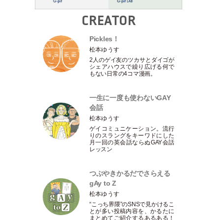
CREATOR
Pickles！
松本ゆうす
2人のゲイ友のツカサとダイゴが
シェアハウスで繰り広げる何で
もない日常の4コマ漫画。
一生に一度も使わないGAY
会話
松本ゆうす
ゲイコミュニケーション。流行
りのスラングをキーワドにした
月一回の英会話ならぬGAY会話
レッスン
つぶやきかるだでさらえる
gAy to Z
松本ゆうす
“こっち界隈”のSNSで見かけるこ
とが多い投稿内容を、かるたに
まとめてご紹介するあるある！