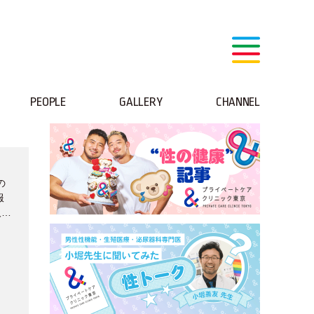
PEOPLE
GALLERY
CHANNEL
の
服
人が