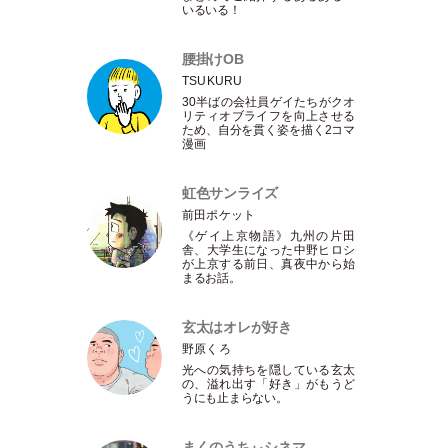
いるいる！
腰掛けOB
TSUKURU
30半ばの会社員ゲイたちがクオ
リティオブライフを向上させる
ため、自分を貫く姿を描く2コマ
漫画
虹色サンライズ
前田ポケット
《ゲイ上京物語》九州の片田
舎、大学生になった中野ヒロシ
が上京する前日、真夜中から始
まるお話。
玄太はオレが好き
野原くろ
光への気持ちを隠している玄太
の、溢れ出す
「
好き
」
がもうど
うにも止まらない。
まくのうちぃシネマ