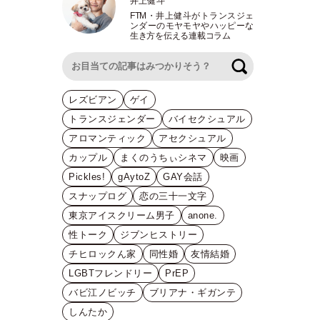
井上健斗
FTM
・
井上健斗がトランスジェ
ンダーのモヤモヤやハッピーな
生き方を伝える連載コラム
検索
レズビアン
ゲイ
トランスジェンダー
バイセクシュアル
アロマンティック
アセクシュアル
カップル
まくのうちぃシネマ
映画
Pickles!
gAytoZ
GAY会話
スナップログ
恋の三十一文字
東京アイスクリーム男子
anone.
性トーク
ジブンヒストリー
チヒロックん家
同性婚
友情結婚
LGBTフレンドリー
PrEP
バビ江ノビッチ
ブリアナ・ギガンテ
しんたか