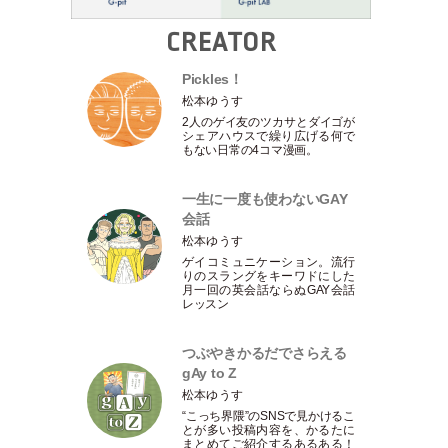
CREATOR
Pickles！
松本ゆうす
2人のゲイ友のツカサとダイゴが
シェアハウスで繰り広げる何で
もない日常の4コマ漫画。
一生に一度も使わないGAY
会話
松本ゆうす
ゲイコミュニケーション。流行
りのスラングをキーワドにした
月一回の英会話ならぬGAY会話
レッスン
つぶやきかるだでさらえる
gAy to Z
松本ゆうす
“こっち界隈”のSNSで見かけるこ
とが多い投稿内容を、かるたに
まとめてご紹介するあるある！