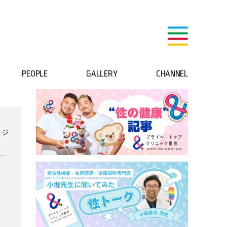
PEOPLE
GALLERY
CHANNEL
】ジ
気に