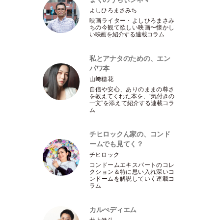
よしひろまさみち
映画ライター
・
よしひろまさみ
ちの今観て欲しい映画〜懐かし
い映画を紹介する連載コラム
私とアナタのための、エン
パワ本
山﨑穂花
自信や安心、ありのままの尊さ
を教えてくれた本を、“気付きの
一文”を添えて紹介する連載コラ
ム
チヒロックん家の、コンド
ームでも見てく？
チヒロック
コンドームエキスパートのコレ
クション＆特に思い入れ深いコ
ンドームを解説していく連載コ
ラム
カルぺディエム