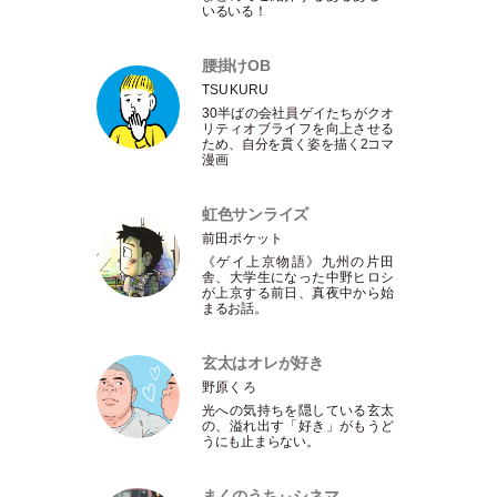
いるいる！
腰掛けOB
TSUKURU
30半ばの会社員ゲイたちがクオ
リティオブライフを向上させる
ため、自分を貫く姿を描く2コマ
漫画
虹色サンライズ
前田ポケット
《ゲイ上京物語》九州の片田
舎、大学生になった中野ヒロシ
が上京する前日、真夜中から始
まるお話。
玄太はオレが好き
野原くろ
光への気持ちを隠している玄太
の、溢れ出す
「
好き
」
がもうど
うにも止まらない。
まくのうちぃシネマ