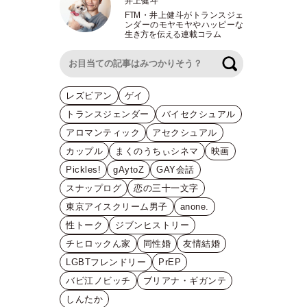
井上健斗
FTM
・
井上健斗がトランスジェ
ンダーのモヤモヤやハッピーな
生き方を伝える連載コラム
検索
レズビアン
ゲイ
トランスジェンダー
バイセクシュアル
アロマンティック
アセクシュアル
カップル
まくのうちぃシネマ
映画
Pickles!
gAytoZ
GAY会話
スナップログ
恋の三十一文字
東京アイスクリーム男子
anone.
性トーク
ジブンヒストリー
チヒロックん家
同性婚
友情結婚
LGBTフレンドリー
PrEP
バビ江ノビッチ
ブリアナ・ギガンテ
しんたか