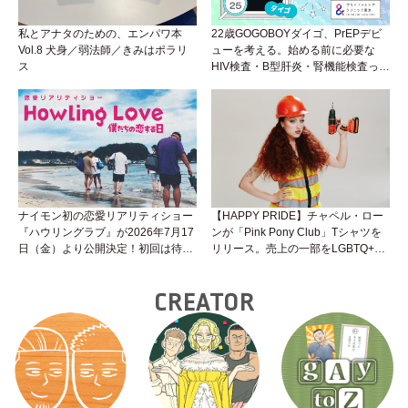
私とアナタのための、エンパワ本
22歳GOGOBOYダイゴ、PrEPデビ
Vol.8 犬身／弱法師／きみはポラリ
ューを考える。始める前に必要な
ス
HIV検査・B型肝炎・腎機能検査っ
て？開始前検査のヒミツを知ろう！
性トーク～聞きにくいことは小堀先
生に聞けばイイ！（Vol.25）
ナイモン初の恋愛リアリティショー
【HAPPY PRIDE】チャペル・ロー
『ハウリングラブ』が2026年7月17
ンが「Pink Pony Club」Tシャツを
日（金）より公開決定！初回は待望
リリース。売上の一部をLGBTQ+＆
の“GMPD”編！？
トランスジェンダーユース支援プロ
ジェクトへ寄付
CREATOR