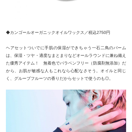
◆カンゴールオーガニックオイルワックス／税込2750円
ヘアセットついでに手肌の保湿ができちゃう一石二鳥のバーム
は、保湿
・
ツヤ
・
適度なまとまりなどオールラウンドに兼ね備え
た優秀アイテム！ 無着色でパラベンフリー
（
防腐剤無添加
）
だ
から、お肌が敏感な人もこれなら心配なさそう。オイルと同じ
く、グループフルーツの香りだからセットで使うのも◎。