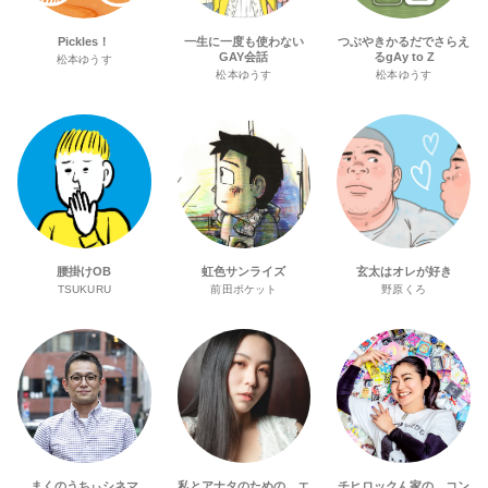
Pickles！
一生に一度も使わない
つぶやきかるだでさらえ
GAY会話
るgAy to Z
松本ゆうす
松本ゆうす
松本ゆうす
腰掛けOB
虹色サンライズ
玄太はオレが好き
TSUKURU
前田ポケット
野原くろ
まくのうちぃシネマ
私とアナタのための、エ
チヒロックん家の、コン