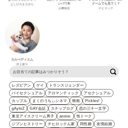
ンパワ本
ドームでも見てく？
よしひろまさみち
山﨑穂花
チヒロック
カルぺディエム
井上健斗
検索
レズビアン
ゲイ
トランスジェンダー
バイセクシュアル
アロマンティック
アセクシュアル
カップル
まくのうちぃシネマ
映画
Pickles!
gAytoZ
GAY会話
スナップログ
恋の三十一文字
東京アイスクリーム男子
anone.
性トーク
ジブンヒストリー
チヒロックん家
同性婚
友情結婚