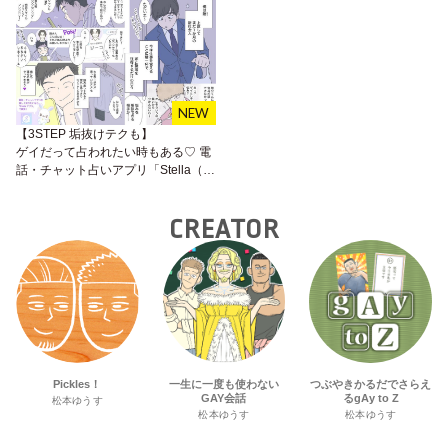
【3STEP 垢抜けテクも】
ゲイだって占われたい時もある♡ 電
話・チャット占いアプリ「Stella（ス
テラ）」が内面モテを叶えてくれる♪
CREATOR
Pickles！
一生に一度も使わない
つぶやきかるだでさらえ
GAY会話
るgAy to Z
松本ゆうす
松本ゆうす
松本ゆうす