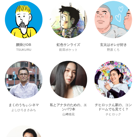
腰掛けOB
虹色サンライズ
玄太はオレが好き
TSUKURU
前田ポケット
野原くろ
まくのうちぃシネマ
私とアナタのための、エ
チヒロックん家の、コン
ンパワ本
ドームでも見てく？
よしひろまさみち
山﨑穂花
チヒロック