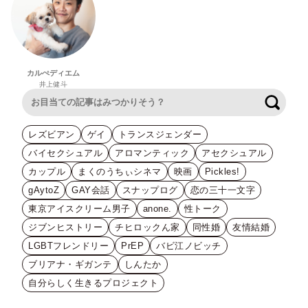
カルぺディエム
井上健斗
検索
レズビアン
ゲイ
トランスジェンダー
バイセクシュアル
アロマンティック
アセクシュアル
カップル
まくのうちぃシネマ
映画
Pickles!
gAytoZ
GAY会話
スナップログ
恋の三十一文字
東京アイスクリーム男子
anone.
性トーク
ジブンヒストリー
チヒロックん家
同性婚
友情結婚
LGBTフレンドリー
PrEP
バビ江ノビッチ
ブリアナ・ギガンテ
しんたか
自分らしく生きるプロジェクト