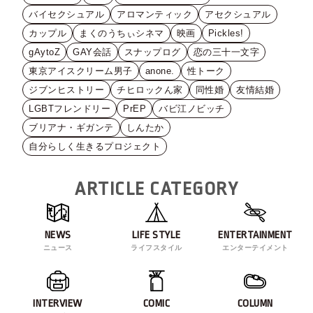
バイセクシュアル
アロマンティック
アセクシュアル
カップル
まくのうちぃシネマ
映画
Pickles!
gAytoZ
GAY会話
スナップログ
恋の三十一文字
東京アイスクリーム男子
anone.
性トーク
ジブンヒストリー
チヒロックん家
同性婚
友情結婚
LGBTフレンドリー
PrEP
バビ江ノビッチ
ブリアナ・ギガンテ
しんたか
自分らしく生きるプロジェクト
ARTICLE CATEGORY
NEWS
LIFE STYLE
ENTERTAINMENT
ニュース
ライフスタイル
エンターテイメント
INTERVIEW
COMIC
COLUMN