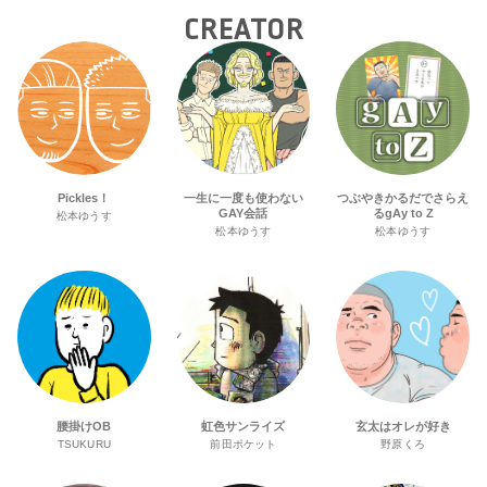
CREATOR
Pickles！
一生に一度も使わない
つぶやきかるだでさらえ
GAY会話
るgAy to Z
松本ゆうす
松本ゆうす
松本ゆうす
腰掛けOB
虹色サンライズ
玄太はオレが好き
TSUKURU
前田ポケット
野原くろ