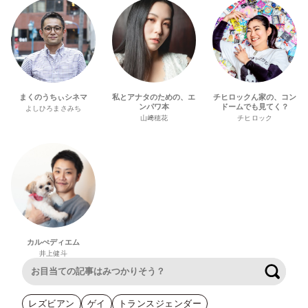
まくのうちぃシネマ
私とアナタのための、エ
チヒロックん家の、コン
ンパワ本
ドームでも見てく？
よしひろまさみち
山﨑穂花
チヒロック
カルぺディエム
井上健斗
検索
レズビアン
ゲイ
トランスジェンダー