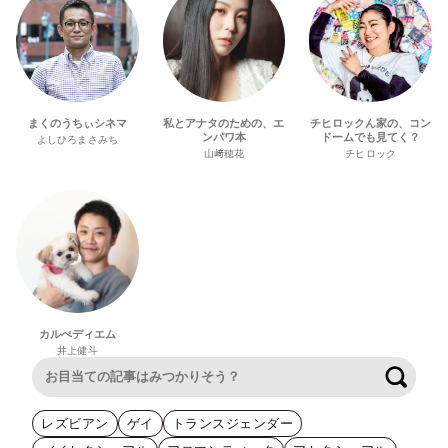
まくのうちぃシネマ
私とアナタのための、エ
チヒロックん家の、コン
ンパワ本
ドームでも見てく？
よしひろまさみち
山﨑穂花
チヒロック
カルぺディエム
井上健斗
検索
レズビアン
ゲイ
トランスジェンダー