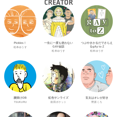
CREATOR
Pickles！
一生に一度も使わない
つぶやきかるだでさらえ
GAY会話
るgAy to Z
松本ゆうす
松本ゆうす
松本ゆうす
腰掛けOB
虹色サンライズ
玄太はオレが好き
TSUKURU
前田ポケット
野原くろ