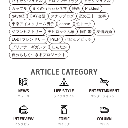
バイセクシュアル
アロマンティック
アセクシュアル
カップル
まくのうちぃシネマ
映画
Pickles!
gAytoZ
GAY会話
スナップログ
恋の三十一文字
東京アイスクリーム男子
anone.
性トーク
ジブンヒストリー
チヒロックん家
同性婚
友情結婚
LGBTフレンドリー
PrEP
バビ江ノビッチ
ブリアナ・ギガンテ
しんたか
自分らしく生きるプロジェクト
ARTICLE CATEGORY
NEWS
LIFE STYLE
ENTERTAINMENT
ニュース
ライフスタイル
エンターテイメント
INTERVIEW
COMIC
COLUMN
インタビュー
コミック
コラム