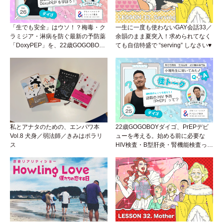
「生でも安全」はウソ！？梅毒・ク
一生に一度も使わないGAY会話33／
ラミジア・淋病を防ぐ最新の予防薬
余韻のまま夏突入！求められてなく
「DoxyPEP」を、22歳GOGOBOY
ても自信特盛で “serving” しなさい♥
ダイゴと学ぼう！性トーク〜聞きに
くいことは小堀先生に聞けばイイ！
（Vol.26）
私とアナタのための、エンパワ本
22歳GOGOBOYダイゴ、PrEPデビ
Vol.8 犬身／弱法師／きみはポラリ
ューを考える。始める前に必要な
ス
HIV検査・B型肝炎・腎機能検査っ
て？開始前検査のヒミツを知ろう！
性トーク～聞きにくいことは小堀先
生に聞けばイイ！（Vol.25）