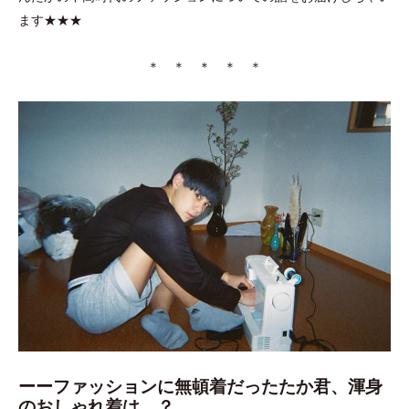
ます★★★
＊ ＊ ＊ ＊ ＊
ーーファッションに無頓着だったたか君、渾身
のおしゃれ着は…？