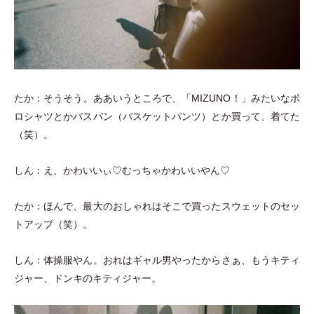
たか：そうそう。ああいうところで、
「
MIZUNO！
」
みたいなポ
ロシャツとかバスパン
（
バスケットパンツ
）
とか買って、着てた
（
笑
）
。
しん：え、かわいいぃ♡むっちゃかわいいやん♡
たか：ほんで、最大のおしゃれはそこで買ったスウェットのセッ
トアップ
（
笑
）
。
しん：体操服やん。おれはギャル男やったからさぁ、もうキティ
ジャー、ドンキのキティジャー。