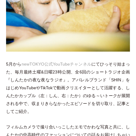
5月から
newTOKYO公式YouTubeチャンネル
にてひっそり始まっ
た、毎月最終土曜&日曜23時公開、全6回のショートラジオ企画
『しんたかの夜な夜なラジオ』。アパレルブランド
「
SHIN
」
を
はじめYouTubeやTikTokで動画クリエイターとして活躍する、し
んたかカップル
（
左：しん、右：たか
）
のゆる～いトークが展開
される中で、収まりきらなかったエピソードを切り取り、記事と
してご紹介。
フィルムカメラで撮り合いっこしたエモでかわな写真と共に、し
んたかの中高時代のファッションについての話をお届けしちゃい