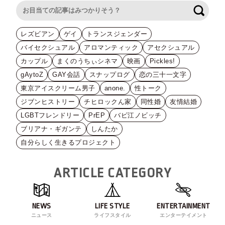
検索
レズビアン
ゲイ
トランスジェンダー
バイセクシュアル
アロマンティック
アセクシュアル
カップル
まくのうちぃシネマ
映画
Pickles!
gAytoZ
GAY会話
スナップログ
恋の三十一文字
東京アイスクリーム男子
anone.
性トーク
ジブンヒストリー
チヒロックん家
同性婚
友情結婚
LGBTフレンドリー
PrEP
バビ江ノビッチ
ブリアナ・ギガンテ
しんたか
自分らしく生きるプロジェクト
ARTICLE CATEGORY
NEWS
LIFE STYLE
ENTERTAINMENT
ニュース
ライフスタイル
エンターテイメント