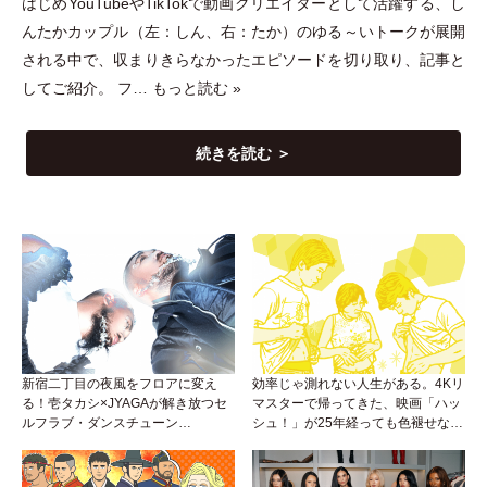
はじめYouTubeやTikTokで動画クリエイターとして活躍する、し
んたかカップル
（
左：しん、右：たか
）
のゆる～いトークが展開
される中で、収まりきらなかったエピソードを切り取り、記事と
してご紹介。 フ…
もっと読む »
続きを読む ＞
新宿二丁目の夜風をフロアに変え
効率じゃ測れない人生がある。4Kリ
る！壱タカシ×JYAGAが解き放つセ
マスターで帰ってきた、映画「ハッ
ルフラブ・ダンスチューン
シュ！」が25年経っても色褪せない
「Okaaayyy!!!」が遂にリリース！
理由。