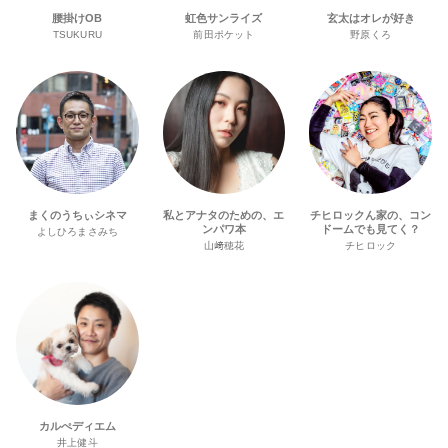
腰掛けOB
虹色サンライズ
玄太はオレが好き
TSUKURU
前田ポケット
野原くろ
まくのうちぃシネマ
私とアナタのための、エ
チヒロックん家の、コン
ンパワ本
ドームでも見てく？
よしひろまさみち
山﨑穂花
チヒロック
カルぺディエム
井上健斗