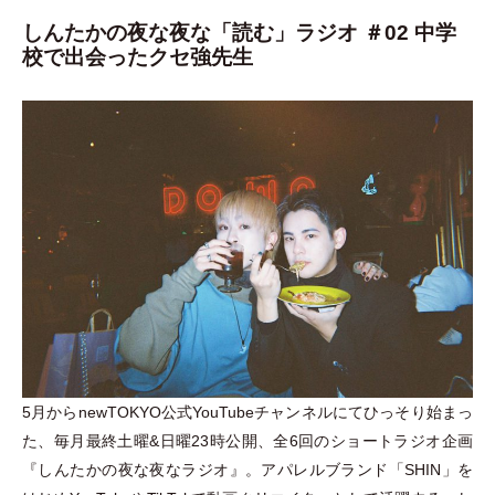
しんたかの夜な夜な「読む」ラジオ ＃02 中学
校で出会ったクセ強先生
5月からnewTOKYO公式YouTubeチャンネルにてひっそり始まっ
た、毎月最終土曜&日曜23時公開、全6回のショートラジオ企画
『しんたかの夜な夜なラジオ』。アパレルブランド
「
SHIN
」
を