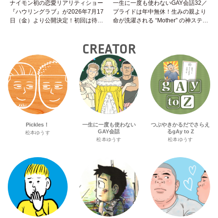
ナイモン初の恋愛リアリティショー
一生に一度も使わないGAY会話32／
『ハウリングラブ』が2026年7月17
プライドは年中無休！生みの親より
日（金）より公開決定！初回は待望
命が洗濯される “Mother” の神ステー
の“GMPD”編！？
ジ
CREATOR
Pickles！
一生に一度も使わない
つぶやきかるだでさらえ
GAY会話
るgAy to Z
松本ゆうす
松本ゆうす
松本ゆうす