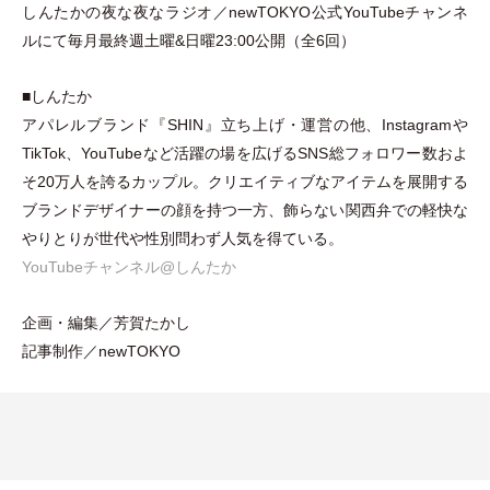
しんたかの夜な夜なラジオ／newTOKYO公式YouTubeチャンネ
ルにて毎月最終週土曜&日曜23:00公開
（
全6回
）
■しんたか
アパレルブランド『SHIN』立ち上げ
・
運営の他、Instagramや
TikTok、YouTubeなど活躍の場を広げるSNS総フォロワー数およ
そ20万人を誇るカップル。クリエイティブなアイテムを展開する
ブランドデザイナーの顔を持つ一方、飾らない関西弁での軽快な
やりとりが世代や性別問わず人気を得ている。
YouTubeチャンネル@しんたか
企画
・
編集／芳賀たかし
記事制作／newTOKYO