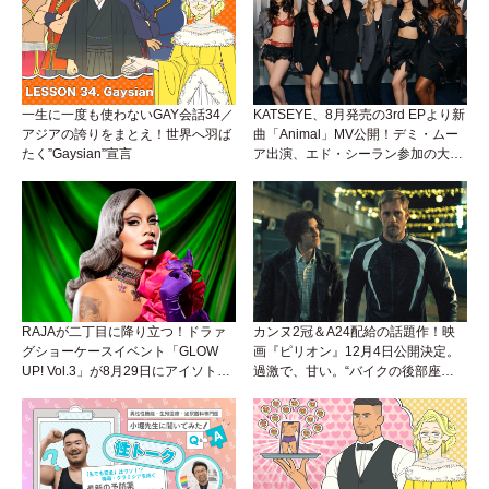
一生に一度も使わないGAY会話34／
KATSEYE、8月発売の3rd EPより新
アジアの誇りをまとえ！世界へ羽ば
曲「Animal」MV公開！デミ・ムー
たく”Gaysian”宣言
ア出演、エド・シーラン参加の大胆
アンセムは必聴！
RAJAが二丁目に降り立つ！ドラァ
カンヌ2冠＆A24配給の話題作！映
グショーケースイベント「GLOW
画『ピリオン』12月4日公開決定。
UP! Vol.3」が8月29日にアイソトー
過激で、甘い。“バイクの後部座
プラウンジで開催！
席”から始まるラブストーリー。