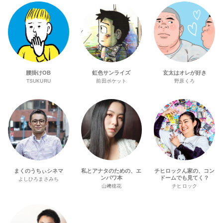
腰掛けOB
虹色サンライズ
玄太はオレが好き
TSUKURU
前田ポケット
野原くろ
まくのうちぃシネマ
私とアナタのための、エ
チヒロックん家の、コン
ンパワ本
ドームでも見てく？
よしひろまさみち
山﨑穂花
チヒロック