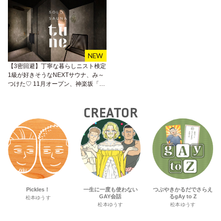
【3密回避】丁寧な暮らしニスト検定
1級が好きそうなNEXTサウナ、み～
つけた♡ 11月オープン、神楽坂「ソ
ロサウナtune」が早くも人気の予
感！
CREATOR
Pickles！
一生に一度も使わない
つぶやきかるだでさらえ
GAY会話
るgAy to Z
松本ゆうす
松本ゆうす
松本ゆうす