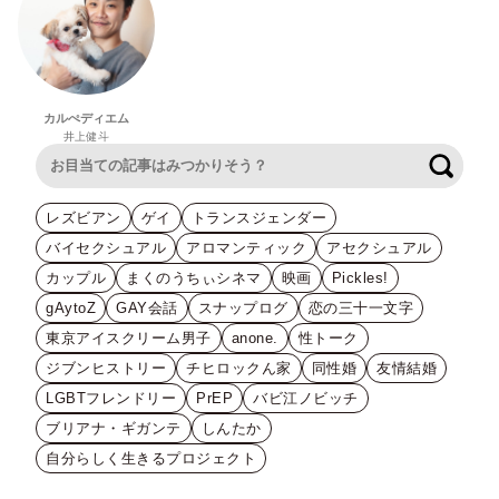
カルぺディエム
井上健斗
検索
レズビアン
ゲイ
トランスジェンダー
バイセクシュアル
アロマンティック
アセクシュアル
カップル
まくのうちぃシネマ
映画
Pickles!
gAytoZ
GAY会話
スナップログ
恋の三十一文字
東京アイスクリーム男子
anone.
性トーク
ジブンヒストリー
チヒロックん家
同性婚
友情結婚
LGBTフレンドリー
PrEP
バビ江ノビッチ
ブリアナ・ギガンテ
しんたか
自分らしく生きるプロジェクト