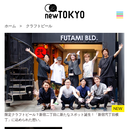
ホーム
>
クラフトビール
限定クラフトビール？新宿二丁目に新たなスポット誕生！「新宿弐丁目横
丁」に込められた想い。