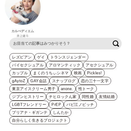
カルぺディエム
井上健斗
検索
レズビアン
ゲイ
トランスジェンダー
バイセクシュアル
アロマンティック
アセクシュアル
カップル
まくのうちぃシネマ
映画
Pickles!
gAytoZ
GAY会話
スナップログ
恋の三十一文字
東京アイスクリーム男子
anone.
性トーク
ジブンヒストリー
チヒロックん家
同性婚
友情結婚
LGBTフレンドリー
PrEP
バビ江ノビッチ
ブリアナ・ギガンテ
しんたか
自分らしく生きるプロジェクト