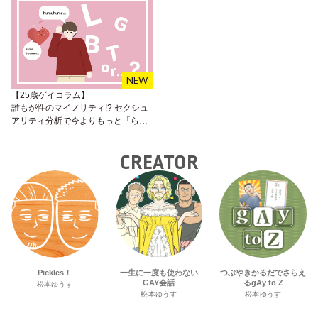
【25歳ゲイコラム】
誰もが性のマイノリティ!? セクシュ
アリティ分析で今よりもっと「らし
い自分」に出会えるかも？
CREATOR
Pickles！
一生に一度も使わない
つぶやきかるだでさらえ
GAY会話
るgAy to Z
松本ゆうす
松本ゆうす
松本ゆうす