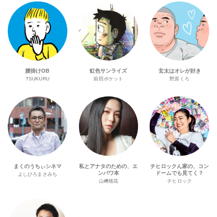
腰掛けOB
虹色サンライズ
玄太はオレが好き
TSUKURU
前田ポケット
野原くろ
まくのうちぃシネマ
私とアナタのための、エ
チヒロックん家の、コン
ンパワ本
ドームでも見てく？
よしひろまさみち
山﨑穂花
チヒロック