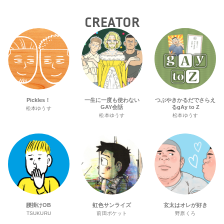
CREATOR
Pickles！
一生に一度も使わない
つぶやきかるだでさらえ
GAY会話
るgAy to Z
松本ゆうす
松本ゆうす
松本ゆうす
腰掛けOB
虹色サンライズ
玄太はオレが好き
TSUKURU
前田ポケット
野原くろ