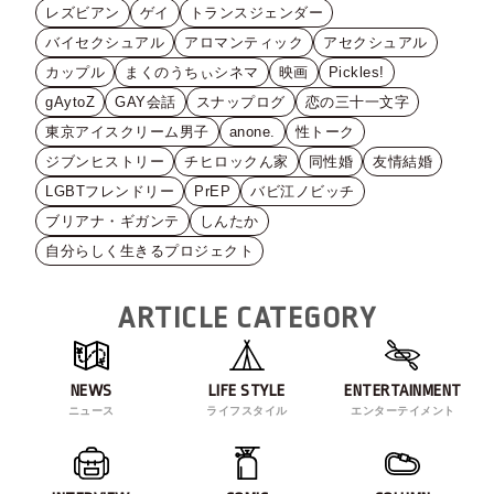
レズビアン
ゲイ
トランスジェンダー
バイセクシュアル
アロマンティック
アセクシュアル
カップル
まくのうちぃシネマ
映画
Pickles!
gAytoZ
GAY会話
スナップログ
恋の三十一文字
東京アイスクリーム男子
anone.
性トーク
ジブンヒストリー
チヒロックん家
同性婚
友情結婚
LGBTフレンドリー
PrEP
バビ江ノビッチ
ブリアナ・ギガンテ
しんたか
自分らしく生きるプロジェクト
ARTICLE CATEGORY
NEWS
LIFE STYLE
ENTERTAINMENT
ニュース
ライフスタイル
エンターテイメント