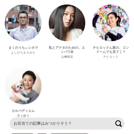
まくのうちぃシネマ
私とアナタのための、エ
チヒロックん家の、コン
ンパワ本
ドームでも見てく？
よしひろまさみち
山﨑穂花
チヒロック
カルぺディエム
井上健斗
検索