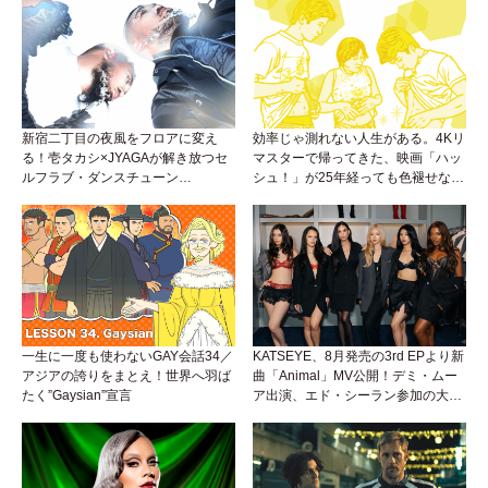
新宿二丁目の夜風をフロアに変え
効率じゃ測れない人生がある。4Kリ
る！壱タカシ×JYAGAが解き放つセ
マスターで帰ってきた、映画「ハッ
ルフラブ・ダンスチューン
シュ！」が25年経っても色褪せない
「Okaaayyy!!!」が遂にリリース！
理由。
一生に一度も使わないGAY会話34／
KATSEYE、8月発売の3rd EPより新
アジアの誇りをまとえ！世界へ羽ば
曲「Animal」MV公開！デミ・ムー
たく”Gaysian”宣言
ア出演、エド・シーラン参加の大胆
アンセムは必聴！