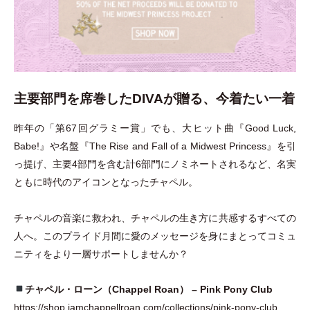
主要部門を席巻したDIVAが贈る、今着たい一着
昨年の
「
第67回グラミー賞
」
でも、大ヒット曲『Good Luck,
Babe!』や名盤『The Rise and Fall of a Midwest Princess』を引
っ提げ、主要4部門を含む計6部門にノミネートされるなど、名実
ともに時代のアイコンとなったチャペル。
チャペルの音楽に救われ、チャペルの生き方に共感するすべての
人へ。このプライド月間に愛のメッセージを身にまとってコミュ
ニティをより一層サポートしませんか？
チャペル
・
ローン
（
Chappel Roan
）
– Pink Pony Club
https://shop.iamchappellroan.com/collections/pink-pony-club