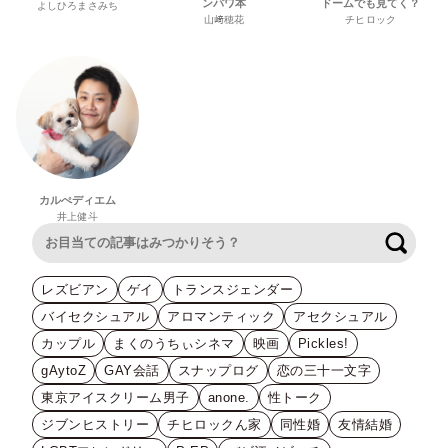
ンパワ本
ドームでも見てく？
よしひろまさみち
山﨑穂花
チヒロック
カルぺディエム
井上健斗
検索
レズビアン
ゲイ
トランスジェンダー
バイセクシュアル
アロマンティック
アセクシュアル
カップル
まくのうちぃシネマ
映画
Pickles!
gAytoZ
GAY会話
スナップログ
恋の三十一文字
東京アイスクリーム男子
anone.
性トーク
ジブンヒストリー
チヒロックん家
同性婚
友情結婚