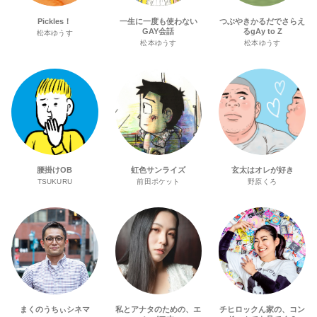
Pickles！
一生に一度も使わない
つぶやきかるだでさらえ
GAY会話
るgAy to Z
松本ゆうす
松本ゆうす
松本ゆうす
腰掛けOB
虹色サンライズ
玄太はオレが好き
TSUKURU
前田ポケット
野原くろ
まくのうちぃシネマ
私とアナタのための、エ
チヒロックん家の、コン