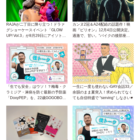
RAJAが二丁目に降り立つ！ドラァ
カンヌ2冠＆A24配給の話題作！映
グショーケースイベント「GLOW
画『ピリオン』12月4日公開決定。
UP! Vol.3」が8月29日にアイソトー
過激で、甘い。“バイクの後部座
プラウンジで開催！
席”から始まるラブストーリー。
「生でも安全」はウソ！？梅毒・ク
一生に一度も使わないGAY会話33／
ラミジア・淋病を防ぐ最新の予防薬
余韻のまま夏突入！求められてなく
「DoxyPEP」を、22歳GOGOBOY
ても自信特盛で “serving” しなさい♥
ダイゴと学ぼう！性トーク〜聞きに
くいことは小堀先生に聞けばイイ！
（Vol.26）