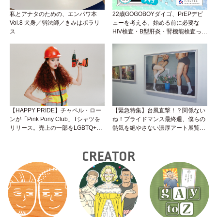
私とアナタのための、エンパワ本
22歳GOGOBOYダイゴ、PrEPデビ
Vol.8 犬身／弱法師／きみはポラリ
ューを考える。始める前に必要な
ス
HIV検査・B型肝炎・腎機能検査っ
て？開始前検査のヒミツを知ろう！
性トーク～聞きにくいことは小堀先
生に聞けばイイ！（Vol.25）
【HAPPY PRIDE】チャペル・ロー
【緊急特集】台風直撃！？関係ない
ンが「Pink Pony Club」Tシャツを
ね！プライドマンス最終週、僕らの
リリース。売上の一部をLGBTQ+＆
熱気を絶やさない濃厚アート展覧会
トランスジェンダーユース支援プロ
３選
ジェクトへ寄付
CREATOR