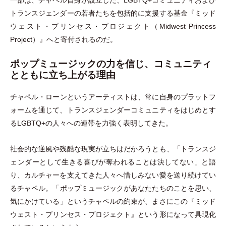
一部は、チャペル自身が設立した、LGBTQ+コミュニティおよび
トランスジェンダーの若者たちを包括的に支援する基金『ミッド
ウェスト
・
プリンセス
・
プロジェクト
（
Midwest Princess
Project
）
』へと寄付されるのだ。
ポップミュージックの力を信じ、コミュニティ
とともに立ち上がる理由
チャペル
・
ローンというアーティストは、常に自身のプラットフ
ォームを通じて、トランスジェンダーコミュニティをはじめとす
るLGBTQ+の人々への連帯を力強く表明してきた。
社会的な逆風や残酷な現実が立ちはだかろうとも、
「
トランスジ
ェンダーとして生きる喜びが奪われることは決してない
」
と語
り、カルチャーを支えてきた人々へ惜しみない愛を送り続けてい
るチャペル。
「
ポップミュージックがあなたたちのことを思い、
気にかけている
」
というチャペルの約束が、まさにこの『ミッド
ウェスト
・
プリンセス
・
プロジェクト』という形になって具現化