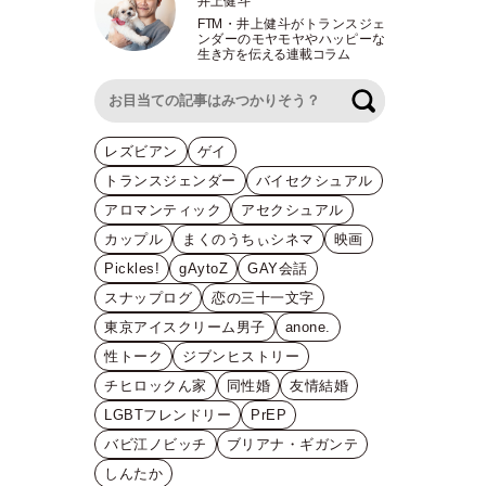
井上健斗
FTM
・
井上健斗がトランスジェ
ンダーのモヤモヤやハッピーな
生き方を伝える連載コラム
検索
レズビアン
ゲイ
トランスジェンダー
バイセクシュアル
アロマンティック
アセクシュアル
カップル
まくのうちぃシネマ
映画
Pickles!
gAytoZ
GAY会話
スナップログ
恋の三十一文字
東京アイスクリーム男子
anone.
性トーク
ジブンヒストリー
チヒロックん家
同性婚
友情結婚
LGBTフレンドリー
PrEP
バビ江ノビッチ
ブリアナ・ギガンテ
しんたか