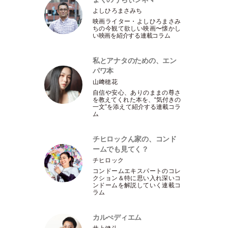
よしひろまさみち
映画ライター
・
よしひろまさみ
ちの今観て欲しい映画〜懐かし
い映画を紹介する連載コラム
私とアナタのための、エン
パワ本
山﨑穂花
自信や安心、ありのままの尊さ
を教えてくれた本を、“気付きの
一文”を添えて紹介する連載コラ
ム
チヒロックん家の、コンド
ームでも見てく？
チヒロック
コンドームエキスパートのコレ
クション＆特に思い入れ深いコ
ンドームを解説していく連載コ
ラム
カルぺディエム