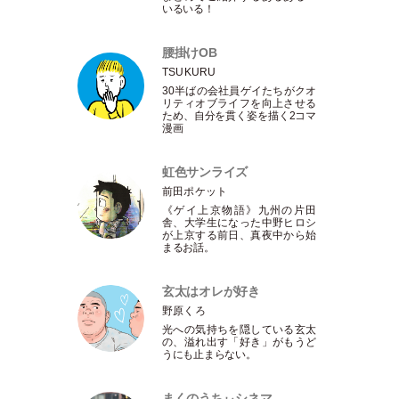
いるいる！
腰掛けOB
TSUKURU
30半ばの会社員ゲイたちがクオ
リティオブライフを向上させる
ため、自分を貫く姿を描く2コマ
漫画
虹色サンライズ
前田ポケット
《ゲイ上京物語》九州の片田
舎、大学生になった中野ヒロシ
が上京する前日、真夜中から始
まるお話。
玄太はオレが好き
野原くろ
光への気持ちを隠している玄太
の、溢れ出す
「
好き
」
がもうど
うにも止まらない。
まくのうちぃシネマ