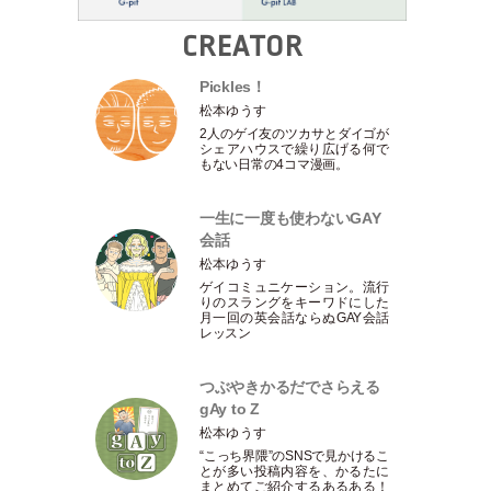
CREATOR
Pickles！
松本ゆうす
2人のゲイ友のツカサとダイゴが
シェアハウスで繰り広げる何で
もない日常の4コマ漫画。
一生に一度も使わないGAY
会話
松本ゆうす
ゲイコミュニケーション。流行
りのスラングをキーワドにした
月一回の英会話ならぬGAY会話
レッスン
つぶやきかるだでさらえる
gAy to Z
松本ゆうす
“こっち界隈”のSNSで見かけるこ
とが多い投稿内容を、かるたに
まとめてご紹介するあるある！