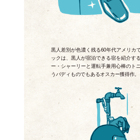
黒人差別が色濃く残る60年代アメリカ
ックは、黒人が宿泊できる宿を紹介す
ー
・
シャーリーと運転手兼用心棒のト
うバディものでもあるオスカー獲得作。