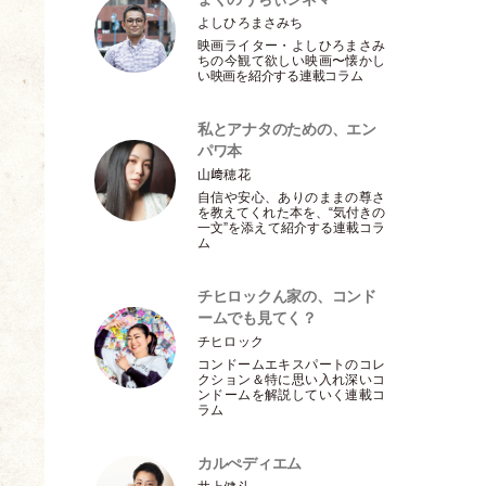
よしひろまさみち
映画ライター
・
よしひろまさみ
ちの今観て欲しい映画〜懐かし
い映画を紹介する連載コラム
私とアナタのための、エン
パワ本
山﨑穂花
自信や安心、ありのままの尊さ
を教えてくれた本を、“気付きの
一文”を添えて紹介する連載コラ
ム
チヒロックん家の、コンド
ームでも見てく？
チヒロック
コンドームエキスパートのコレ
クション＆特に思い入れ深いコ
ンドームを解説していく連載コ
ラム
カルぺディエム