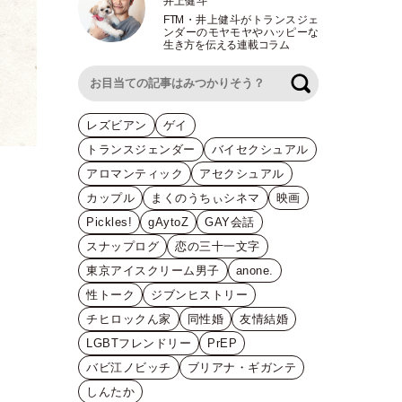
井上健斗
FTM
・
井上健斗がトランスジェ
ンダーのモヤモヤやハッピーな
生き方を伝える連載コラム
検索
レズビアン
ゲイ
トランスジェンダー
バイセクシュアル
アロマンティック
アセクシュアル
カップル
まくのうちぃシネマ
映画
Pickles!
gAytoZ
GAY会話
スナップログ
恋の三十一文字
東京アイスクリーム男子
anone.
性トーク
ジブンヒストリー
チヒロックん家
同性婚
友情結婚
LGBTフレンドリー
PrEP
バビ江ノビッチ
ブリアナ・ギガンテ
しんたか