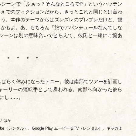
るシーンで
「
ふぁっ!? そんなところで!?
」
というハッテン
うえでのフィクションだから、きっとこれと同じとは言わ
ょう。本作のテーマからはズレズレのブレブレだけど、観
るかもよ。あ、もちろん
「
旅でアバンチュールなんてしな
シーンは別の意味合いでとらえて、彼氏と一緒にご覧あ
＊ ＊ ＊ ＊ ＊
がしばらく休みになったトニー。彼は南部でツアーを計画し
ャーリーの運転手として雇われる。南部へ向かった彼ら
にし……。
リ ほか
be
（
レンタル
）
、Google Play ムービー＆TV
（
レンタル
）
、ギャガよ