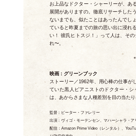
お上品なドクター
・
シャーリーが、あ
展開がありますの。徹底リサーチした
ないまでも、似たことはあったんでし
ていると昨夏までの旅の思い出に浸れ
い！ 彼氏ヒトスジ！
」
って人は、その
れ〜。
映画：グリーンブック
ストーリー／1962年、用心棒の仕事
ていた黒人ピアニストのドクター
・
シ
は、あからさまな人種差別を目の当たり
監督：ピーター
・
ファレリー
出演：ヴィゴ
・
モーテンセン、マハーシャラ
・
ア
配信：Amazon Prime Video
（
レンタル
）
、YouTu