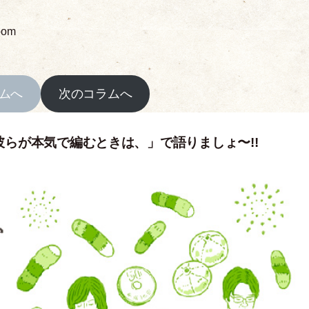
oom
ムへ
次のコラムへ
彼らが本気で編むときは、」で語りましょ〜!!