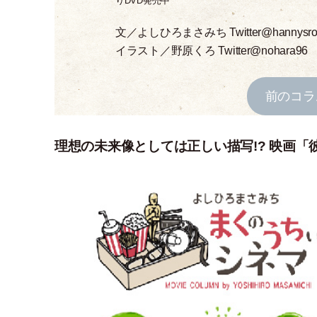
りDVD発売中
文／よしひろまさみち
Twitter@hannysr
イラスト／野原くろ
Twitter@nohara96
前のコラ
理想の未来像としては正しい描写!? 映画「