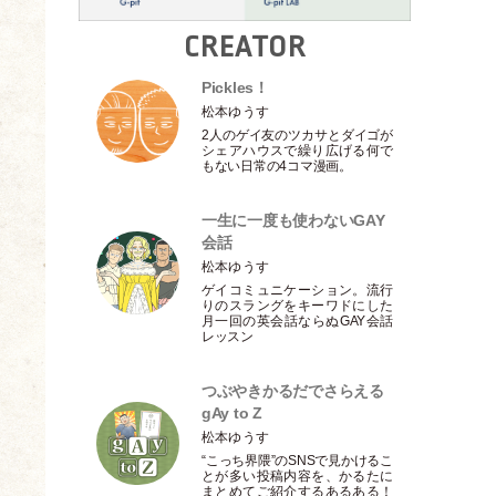
CREATOR
Pickles！
松本ゆうす
2人のゲイ友のツカサとダイゴが
シェアハウスで繰り広げる何で
もない日常の4コマ漫画。
一生に一度も使わないGAY
会話
松本ゆうす
ゲイコミュニケーション。流行
りのスラングをキーワドにした
月一回の英会話ならぬGAY会話
レッスン
つぶやきかるだでさらえる
gAy to Z
松本ゆうす
“こっち界隈”のSNSで見かけるこ
とが多い投稿内容を、かるたに
まとめてご紹介するあるある！