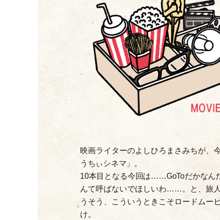
映画ライターのよしひろまさみちが、
うちぃシネマ
」
。
10本目となる今回は……GoToだかな
んて呼ばないでほしいわ……。と、旅
うそう、こういうときこそロードムー
け。