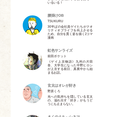
いるいる！
腰掛けOB
TSUKURU
30半ばの会社員ゲイたちがクオ
リティオブライフを向上させる
ため、自分を貫く姿を描く2コマ
漫画
虹色サンライズ
前田ポケット
《ゲイ上京物語》九州の片田
舎、大学生になった中野ヒロシ
が上京する前日、真夜中から始
まるお話。
玄太はオレが好き
野原くろ
光への気持ちを隠している玄太
の、溢れ出す
「
好き
」
がもうど
うにも止まらない。
まくのうちぃシネマ