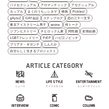
バイセクシュアル
アロマンティック
アセクシュアル
カップル
まくのうちぃシネマ
映画
Pickles!
gAytoZ
GAY会話
スナップログ
恋の三十一文字
東京アイスクリーム男子
anone.
性トーク
ジブンヒストリー
チヒロックん家
同性婚
友情結婚
LGBTフレンドリー
PrEP
バビ江ノビッチ
ブリアナ・ギガンテ
しんたか
自分らしく生きるプロジェクト
ARTICLE CATEGORY
NEWS
LIFE STYLE
ENTERTAINMENT
ニュース
ライフスタイル
エンターテイメント
INTERVIEW
COMIC
COLUMN