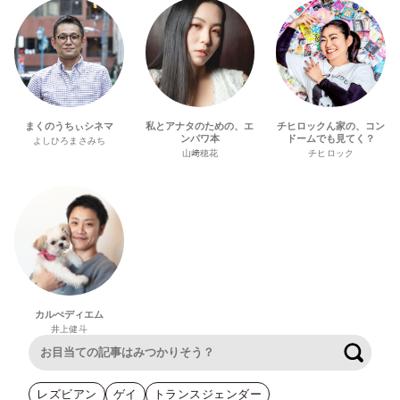
まくのうちぃシネマ
私とアナタのための、エ
チヒロックん家の、コン
ンパワ本
ドームでも見てく？
よしひろまさみち
山﨑穂花
チヒロック
カルぺディエム
井上健斗
検索
レズビアン
ゲイ
トランスジェンダー