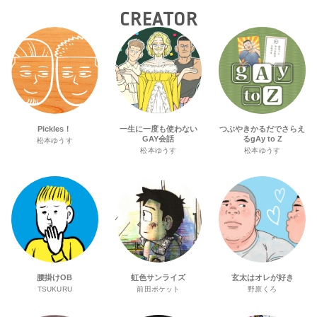
CREATOR
Pickles！
一生に一度も使わない
つぶやきかるだでさらえ
GAY会話
るgAy to Z
松本ゆうす
松本ゆうす
松本ゆうす
腰掛けOB
虹色サンライズ
玄太はオレが好き
TSUKURU
前田ポケット
野原くろ