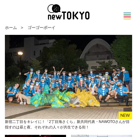
ホーム
>
ゴーゴーボーイ
新宿二丁目をキレイに！「2丁目海さくら」新共同代表・NAWOTOさんが目
指すのは昼と夜、それぞれの人々が共生できる街！