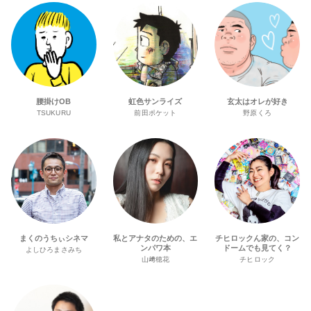
腰掛けOB
虹色サンライズ
玄太はオレが好き
TSUKURU
前田ポケット
野原くろ
まくのうちぃシネマ
私とアナタのための、エ
チヒロックん家の、コン
ンパワ本
ドームでも見てく？
よしひろまさみち
山﨑穂花
チヒロック