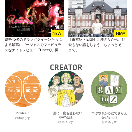
総勢45名のドラァグクイーンたちに
【東京駅 × EIGHT】歩きながら、他
よる最高にゴージャスでファビュラ
愛もない話をしよう。ちょっとそこ
スなナイトレビュー「UneeQ」開
まで。
催！
CREATOR
Pickles！
一生に一度も使わない
つぶやきかるだでさらえ
GAY会話
るgAy to Z
松本ゆうす
松本ゆうす
松本ゆうす