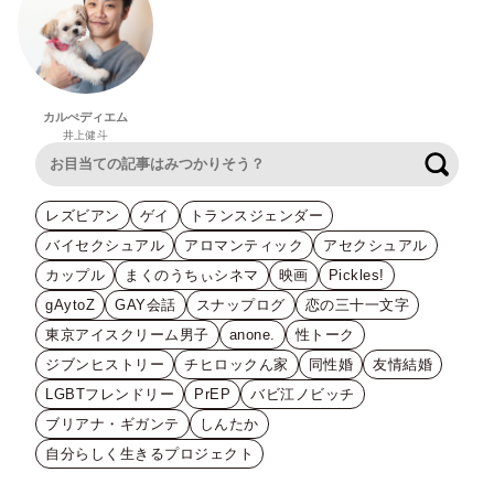
カルぺディエム
井上健斗
検索
レズビアン
ゲイ
トランスジェンダー
バイセクシュアル
アロマンティック
アセクシュアル
カップル
まくのうちぃシネマ
映画
Pickles!
gAytoZ
GAY会話
スナップログ
恋の三十一文字
東京アイスクリーム男子
anone.
性トーク
ジブンヒストリー
チヒロックん家
同性婚
友情結婚
LGBTフレンドリー
PrEP
バビ江ノビッチ
ブリアナ・ギガンテ
しんたか
自分らしく生きるプロジェクト