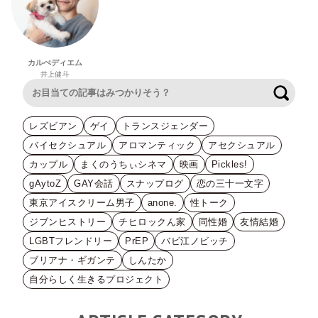
カルぺディエム
井上健斗
検索
レズビアン
ゲイ
トランスジェンダー
バイセクシュアル
アロマンティック
アセクシュアル
カップル
まくのうちぃシネマ
映画
Pickles!
gAytoZ
GAY会話
スナップログ
恋の三十一文字
東京アイスクリーム男子
anone.
性トーク
ジブンヒストリー
チヒロックん家
同性婚
友情結婚
LGBTフレンドリー
PrEP
バビ江ノビッチ
ブリアナ・ギガンテ
しんたか
自分らしく生きるプロジェクト