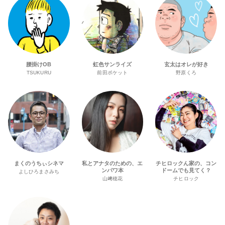
腰掛けOB
虹色サンライズ
玄太はオレが好き
TSUKURU
前田ポケット
野原くろ
まくのうちぃシネマ
私とアナタのための、エ
チヒロックん家の、コン
ンパワ本
ドームでも見てく？
よしひろまさみち
山﨑穂花
チヒロック