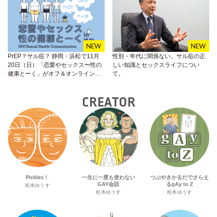
PrEP？サル痘？ 静岡・浜松で11月
性別・年代に関係ない。サル痘の正
20日（日）「恋愛やセックス〜性の
しい知識とセックスライフについ
健康とーく」がオフ＆オンラインに
て。
て開催！
CREATOR
Pickles！
一生に一度も使わない
つぶやきかるだでさらえ
GAY会話
るgAy to Z
松本ゆうす
松本ゆうす
松本ゆうす