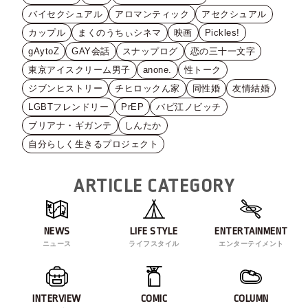
バイセクシュアル
アロマンティック
アセクシュアル
カップル
まくのうちぃシネマ
映画
Pickles!
gAytoZ
GAY会話
スナップログ
恋の三十一文字
東京アイスクリーム男子
anone.
性トーク
ジブンヒストリー
チヒロックん家
同性婚
友情結婚
LGBTフレンドリー
PrEP
バビ江ノビッチ
ブリアナ・ギガンテ
しんたか
自分らしく生きるプロジェクト
ARTICLE CATEGORY
NEWS
LIFE STYLE
ENTERTAINMENT
ニュース
ライフスタイル
エンターテイメント
INTERVIEW
COMIC
COLUMN