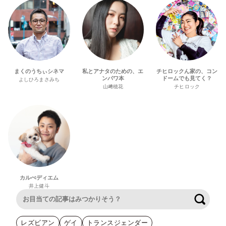
まくのうちぃシネマ
私とアナタのための、エ
チヒロックん家の、コン
ンパワ本
ドームでも見てく？
よしひろまさみち
山﨑穂花
チヒロック
カルぺディエム
井上健斗
検索
レズビアン
ゲイ
トランスジェンダー