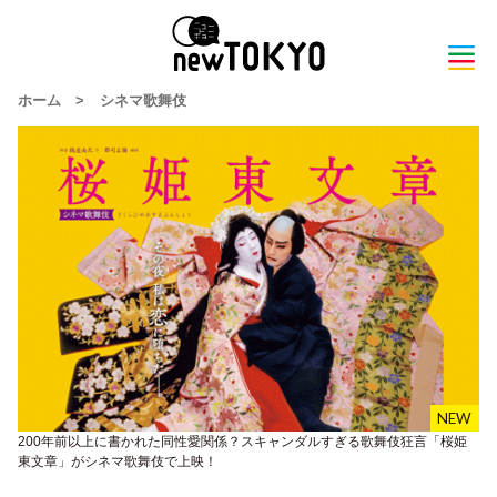
ホーム
>
シネマ歌舞伎
200年前以上に書かれた同性愛関係？スキャンダルすぎる歌舞伎狂言「桜姫
東文章」がシネマ歌舞伎で上映！