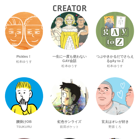
CREATOR
Pickles！
一生に一度も使わない
つぶやきかるだでさらえ
GAY会話
るgAy to Z
松本ゆうす
松本ゆうす
松本ゆうす
腰掛けOB
虹色サンライズ
玄太はオレが好き
TSUKURU
前田ポケット
野原くろ