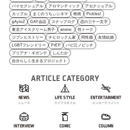
バイセクシュアル
アロマンティック
アセクシュアル
カップル
まくのうちぃシネマ
映画
Pickles!
gAytoZ
GAY会話
スナップログ
恋の三十一文字
東京アイスクリーム男子
anone.
性トーク
ジブンヒストリー
チヒロックん家
同性婚
友情結婚
LGBTフレンドリー
PrEP
バビ江ノビッチ
ブリアナ・ギガンテ
しんたか
自分らしく生きるプロジェクト
ARTICLE CATEGORY
NEWS
LIFE STYLE
ENTERTAINMENT
ニュース
ライフスタイル
エンターテイメント
INTERVIEW
COMIC
COLUMN