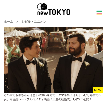
ホーム
>
シビル・ユニオン
どの国でも母ちゃんは息子の強い味方で、クマ系男子はちょっぴり毒舌で乙
女。同性婚ハートフルコメディ映画「天空の結婚式」1月22日公開！