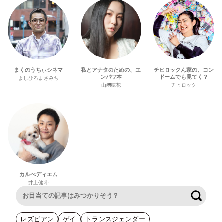
まくのうちぃシネマ
私とアナタのための、エ
チヒロックん家の、コン
ンパワ本
ドームでも見てく？
よしひろまさみち
山﨑穂花
チヒロック
カルぺディエム
井上健斗
検索
レズビアン
ゲイ
トランスジェンダー