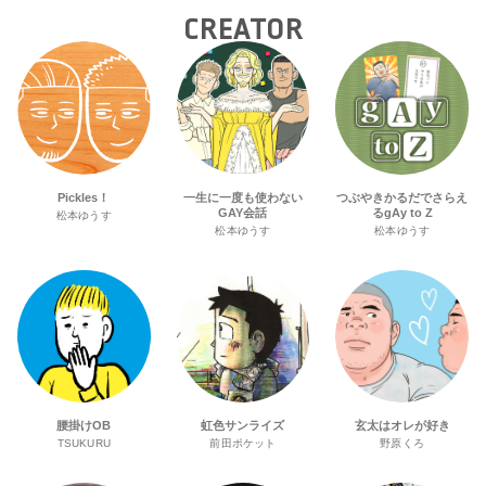
CREATOR
Pickles！
一生に一度も使わない
つぶやきかるだでさらえ
GAY会話
るgAy to Z
松本ゆうす
松本ゆうす
松本ゆうす
腰掛けOB
虹色サンライズ
玄太はオレが好き
TSUKURU
前田ポケット
野原くろ