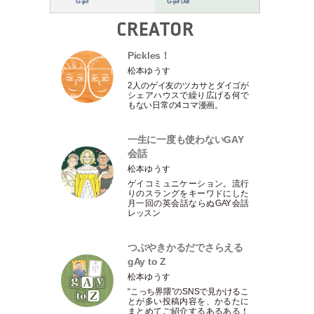
CREATOR
Pickles！
松本ゆうす
2人のゲイ友のツカサとダイゴが
シェアハウスで繰り広げる何で
もない日常の4コマ漫画。
一生に一度も使わないGAY
会話
松本ゆうす
ゲイコミュニケーション。流行
りのスラングをキーワドにした
月一回の英会話ならぬGAY会話
レッスン
つぶやきかるだでさらえる
gAy to Z
松本ゆうす
“こっち界隈”のSNSで見かけるこ
とが多い投稿内容を、かるたに
まとめてご紹介するあるある！