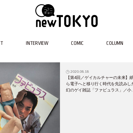
NT
INTERVIEW
COMIC
COLUMN
2020.08.18
【第4回／ゲイカルチャーの未来】
ら電子へと移り行く時代を先読みし
幻のゲイ雑誌「ファビュラス」／小
東インタビュー