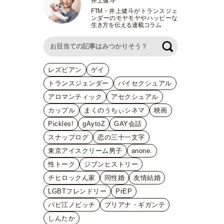
井上健斗
FTM
・
井上健斗がトランスジェ
ンダーのモヤモヤやハッピーな
生き方を伝える連載コラム
検索
レズビアン
ゲイ
トランスジェンダー
バイセクシュアル
アロマンティック
アセクシュアル
カップル
まくのうちぃシネマ
映画
Pickles!
gAytoZ
GAY会話
スナップログ
恋の三十一文字
東京アイスクリーム男子
anone.
性トーク
ジブンヒストリー
チヒロックん家
同性婚
友情結婚
LGBTフレンドリー
PrEP
バビ江ノビッチ
ブリアナ・ギガンテ
しんたか