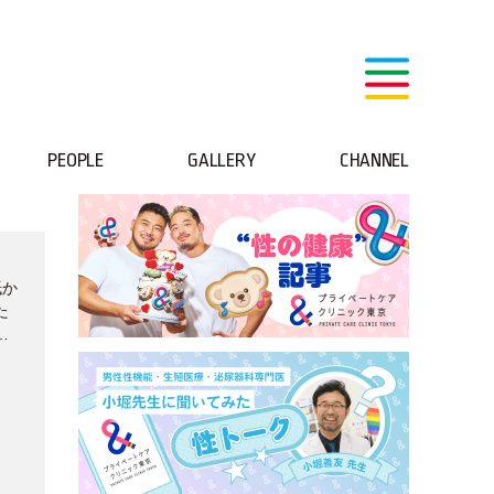
PEOPLE
GALLERY
CHANNEL
紙か
た
倉