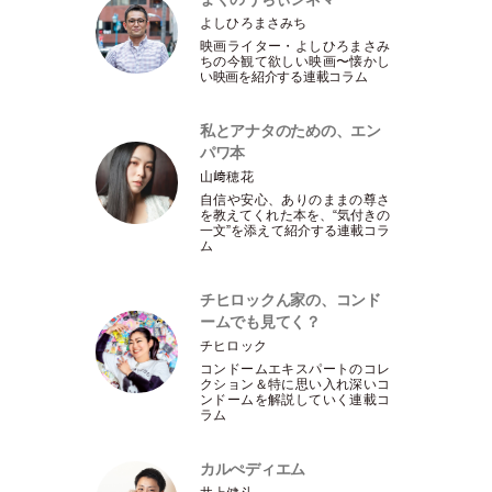
よしひろまさみち
映画ライター
・
よしひろまさみ
ちの今観て欲しい映画〜懐かし
い映画を紹介する連載コラム
私とアナタのための、エン
パワ本
山﨑穂花
自信や安心、ありのままの尊さ
を教えてくれた本を、“気付きの
一文”を添えて紹介する連載コラ
ム
チヒロックん家の、コンド
ームでも見てく？
チヒロック
コンドームエキスパートのコレ
クション＆特に思い入れ深いコ
ンドームを解説していく連載コ
ラム
カルぺディエム