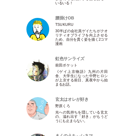
いるいる！
腰掛けOB
TSUKURU
30半ばの会社員ゲイたちがクオ
リティオブライフを向上させる
ため、自分を貫く姿を描く2コマ
漫画
虹色サンライズ
前田ポケット
《ゲイ上京物語》九州の片田
舎、大学生になった中野ヒロシ
が上京する前日、真夜中から始
まるお話。
玄太はオレが好き
野原くろ
光への気持ちを隠している玄太
の、溢れ出す
「
好き
」
がもうど
うにも止まらない。
まくのうちぃシネマ