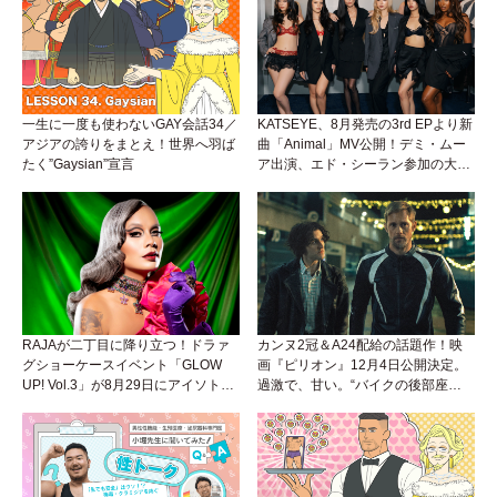
一生に一度も使わないGAY会話34／
KATSEYE、8月発売の3rd EPより新
アジアの誇りをまとえ！世界へ羽ば
曲「Animal」MV公開！デミ・ムー
たく”Gaysian”宣言
ア出演、エド・シーラン参加の大胆
アンセムは必聴！
RAJAが二丁目に降り立つ！ドラァ
カンヌ2冠＆A24配給の話題作！映
グショーケースイベント「GLOW
画『ピリオン』12月4日公開決定。
UP! Vol.3」が8月29日にアイソトー
過激で、甘い。“バイクの後部座
プラウンジで開催！
席”から始まるラブストーリー。