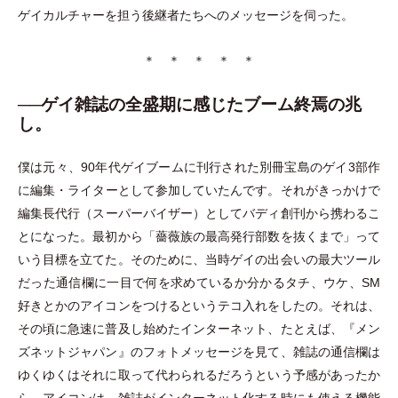
ゲイカルチャーを担う後継者たちへのメッセージを伺った。
＊ ＊ ＊ ＊ ＊
──ゲイ雑誌の全盛期に感じたブーム終焉の兆
し。
僕は元々、90年代ゲイブームに刊行された別冊宝島のゲイ3部作
に編集
・
ライターとして参加していたんです。それがきっかけで
編集長代行
（
スーパーバイザー
）
としてバディ創刊から携わるこ
とになった。最初から
「
薔薇族の最高発行部数を抜くまで
」
って
いう目標を立てた。そのために、当時ゲイの出会いの最大ツール
だった通信欄に一目で何を求めているか分かるタチ、ウケ、SM
好きとかのアイコンをつけるというテコ入れをしたの。それは、
その頃に急速に普及し始めたインターネット、たとえば、『メン
ズネットジャパン』のフォトメッセージを見て、雑誌の通信欄は
ゆくゆくはそれに取って代わられるだろうという予感があったか