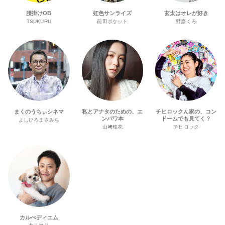
腰掛けOB
虹色サンライズ
玄太はオレが好き
TSUKURU
前田ポケット
野原くろ
まくのうちぃシネマ
私とアナタのための、エ
チヒロックん家の、コン
ンパワ本
ドームでも見てく？
よしひろまさみち
山﨑穂花
チヒロック
カルぺディエム