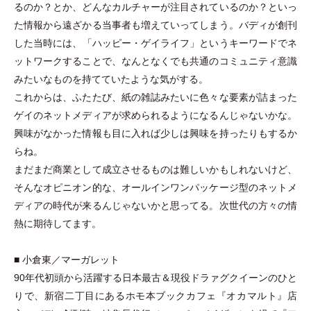
るのか？とか、どんなカルチャーが注目されているのか？といっ
た情報から遠ざかる当事者も増えていってしまう。バディが創刊
した当時には、
「
ハッピー
・
ゲイライフ
」
というキーワードでネ
ットワークすることで、なんとなくでも共通のコミュニティ意識
みたいなものを持てていたような気がする。
これからは、ふたたび、紙の雑誌みたいに色々な要素が詰まった
ゲイのネットメディアが求められるようになるんじゃないかな。
興味がなかった情報も目に入れば少しは興味を持ったりもするか
らね。
まだまだ商業として成立させるものは難しいかもしれないけど、
そんなオピニオン的な、オールインワンパッケージ型のネットメ
ディアの時代が来るんじゃないかと思ってる。次世代の方々の情
熱に期待してます。
■ 小倉東／マーガレット
90年代初頭から活躍する日本最古＆現役ドラァグクイーンのひと
りで、新宿二丁目にあるホモ本ブックカフェ『オカマルト』店