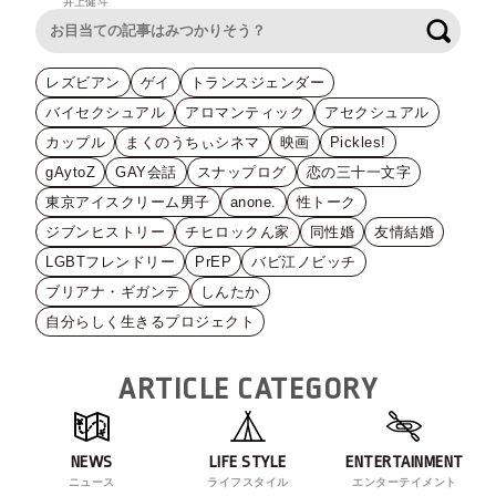
井上健斗
検索
レズビアン
ゲイ
トランスジェンダー
バイセクシュアル
アロマンティック
アセクシュアル
カップル
まくのうちぃシネマ
映画
Pickles!
gAytoZ
GAY会話
スナップログ
恋の三十一文字
東京アイスクリーム男子
anone.
性トーク
ジブンヒストリー
チヒロックん家
同性婚
友情結婚
LGBTフレンドリー
PrEP
バビ江ノビッチ
ブリアナ・ギガンテ
しんたか
自分らしく生きるプロジェクト
ARTICLE CATEGORY
NEWS
LIFE STYLE
ENTERTAINMENT
ニュース
ライフスタイル
エンターテイメント