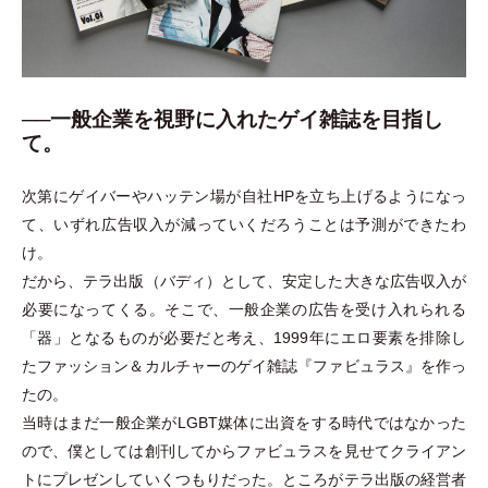
──一般企業を視野に入れたゲイ雑誌を目指し
て。
次第にゲイバーやハッテン場が自社HPを立ち上げるようになっ
て、いずれ広告収入が減っていくだろうことは予測ができたわ
け。
だから、テラ出版
（
バディ
）
として、安定した大きな広告収入が
必要になってくる。そこで、一般企業の広告を受け入れられる
「
器
」
となるものが必要だと考え、1999年にエロ要素を排除し
たファッション＆カルチャーのゲイ雑誌『ファビュラス』を作っ
たの。
当時はまだ一般企業がLGBT媒体に出資をする時代ではなかった
ので、僕としては創刊してからファビュラスを見せてクライアン
トにプレゼンしていくつもりだった。ところがテラ出版の経営者