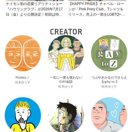
ナイモン初の恋愛リアリティショー
【HAPPY PRIDE】チャペル・ロー
『ハウリングラブ』が2026年7月17
ンが「Pink Pony Club」Tシャツを
日（金）より公開決定！初回は待望
リリース。売上の一部をLGBTQ+＆
の“GMPD”編！？
トランスジェンダーユース支援プロ
ジェクトへ寄付
CREATOR
Pickles！
一生に一度も使わない
つぶやきかるだでさらえ
GAY会話
るgAy to Z
松本ゆうす
松本ゆうす
松本ゆうす