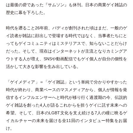
は最後の砦であった『サムソン』も休刊。日本の商業ゲイ雑誌の
歴史に幕を下ろした。
時代を遡ること26年前、バディが創刊された頃はまだ、一般のゲ
イ読者が雑誌に顔出しで登場する時代ではなく、当事者たちにと
ってもゲイコミュニティはミステリアスで、知らないことだらけ
だった。そして、現在はインターネットが主流となりカミングア
ウトする人が増え、SNSや動画配信でもゲイ個人が自分の個性を
活かして大きな影響を生み出している。
「
ゲイメディア
」
＝
「
ゲイ雑誌
」
という単純で分かりやすかった
時代が終わり、商業ベースのマスメディアから、個人が情報を発
信するインフルエンサーへと時代が移り行く過渡期の今、伝説的
ゲイ雑誌を創った4人が語るこれからを担うゲイに託す未来への
希望。そして、日本のLGBT文化を支え続ける7人の瞳に映るゲ
イカルチャーの未来を届ける全11回のインタビュー特集をお届
け。