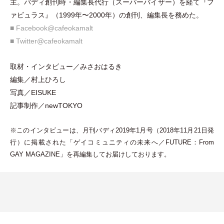
主。バディ創刊時
・
編集長代行
（
スーパーバイザー
）
を経て『フ
ァビュラス』
（
1999年〜2000年
）
の創刊、編集長を務めた。
■ Facebook@cafeokamalt
■ Twitter@cafeokamalt
取材
・
インタビュー／みさおはるき
編集／村上ひろし
写真／EISUKE
記事制作／newTOKYO
※このインタビューは、月刊バディ2019年1月号
（
2018年11月21日発
行
）
に掲載された
「
ゲイコミュニティの未来へ／FUTURE：From
GAY MAGAZINE
」
を再編集してお届けしております。