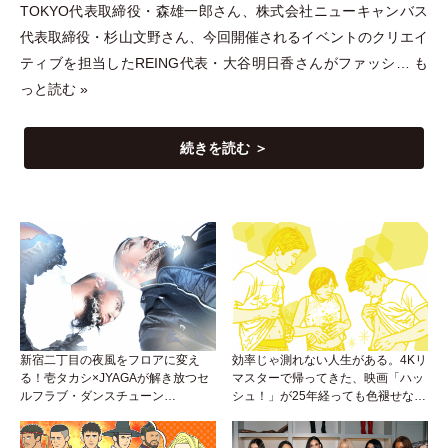
TOKYO代表取締役
・
森雄一郎さん、株式会社ニューキャンバス
代表取締役
・
杉山文野さん、今回開催されるイベントのクリエイ
ティブを担当したREING代表
・
大谷明日香さんがファッシ…
も
っと読む »
続きを読む ＞
新宿二丁目の夜風をフロアに変え
効率じゃ測れない人生がある。4Kリ
る！壱タカシ×JYAGAが解き放つセ
マスターで帰ってきた、映画「ハッ
ルフラブ・ダンスチューン
シュ！」が25年経っても色褪せない
「Okaaayyy!!!」が遂にリリース！
理由。