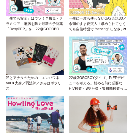
「生でも安全」はウソ！？梅毒・ク
一生に一度も使わないGAY会話33／
ラミジア・淋病を防ぐ最新の予防薬
余韻のまま夏突入！求められてなく
「DoxyPEP」を、22歳GOGOBOY
ても自信特盛で “serving” しなさい♥
ダイゴと学ぼう！性トーク〜聞きに
くいことは小堀先生に聞けばイイ！
（Vol.26）
私とアナタのための、エンパワ本
22歳GOGOBOYダイゴ、PrEPデビ
Vol.8 犬身／弱法師／きみはポラリ
ューを考える。始める前に必要な
ス
HIV検査・B型肝炎・腎機能検査っ
て？開始前検査のヒミツを知ろう！
性トーク～聞きにくいことは小堀先
生に聞けばイイ！（Vol.25）