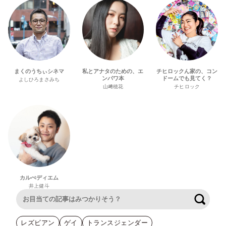
まくのうちぃシネマ
私とアナタのための、エ
チヒロックん家の、コン
ンパワ本
ドームでも見てく？
よしひろまさみち
山﨑穂花
チヒロック
カルぺディエム
井上健斗
検索
レズビアン
ゲイ
トランスジェンダー