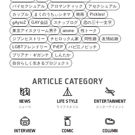
バイセクシュアル
アロマンティック
アセクシュアル
カップル
まくのうちぃシネマ
映画
Pickles!
gAytoZ
GAY会話
スナップログ
恋の三十一文字
東京アイスクリーム男子
anone.
性トーク
ジブンヒストリー
チヒロックん家
同性婚
友情結婚
LGBTフレンドリー
PrEP
バビ江ノビッチ
ブリアナ・ギガンテ
しんたか
自分らしく生きるプロジェクト
ARTICLE CATEGORY
NEWS
LIFE STYLE
ENTERTAINMENT
ニュース
ライフスタイル
エンターテイメント
INTERVIEW
COMIC
COLUMN