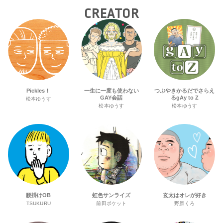
CREATOR
Pickles！
一生に一度も使わない
つぶやきかるだでさらえ
GAY会話
るgAy to Z
松本ゆうす
松本ゆうす
松本ゆうす
腰掛けOB
虹色サンライズ
玄太はオレが好き
TSUKURU
前田ポケット
野原くろ