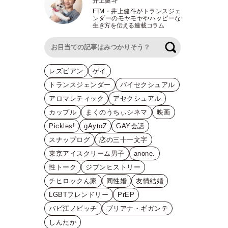
井上健斗
FTM
・
井上健斗がトランスジェ
ンダーのモヤモヤやハッピーな
生き方を伝える連載コラム
検索
レズビアン
ゲイ
トランスジェンダー
バイセクシュアル
アロマンティック
アセクシュアル
カップル
まくのうちぃシネマ
映画
Pickles!
gAytoZ
GAY会話
スナップログ
恋の三十一文字
東京アイスクリーム男子
anone.
性トーク
ジブンヒストリー
チヒロックん家
同性婚
友情結婚
LGBTフレンドリー
PrEP
バビ江ノビッチ
ブリアナ・ギガンテ
しんたか