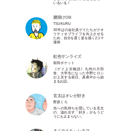
いるいる！
腰掛けOB
TSUKURU
30半ばの会社員ゲイたちがクオ
リティオブライフを向上させる
ため、自分を貫く姿を描く2コマ
漫画
虹色サンライズ
前田ポケット
《ゲイ上京物語》九州の片田
舎、大学生になった中野ヒロシ
が上京する前日、真夜中から始
まるお話。
玄太はオレが好き
野原くろ
光への気持ちを隠している玄太
の、溢れ出す
「
好き
」
がもうど
うにも止まらない。
まくのうちぃシネマ