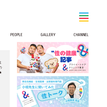
PEOPLE
GALLERY
CHANNEL
よ
の
★