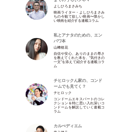
よしひろまさみち
映画ライター
・
よしひろまさみ
ちの今観て欲しい映画〜懐かし
い映画を紹介する連載コラム
私とアナタのための、エン
パワ本
山﨑穂花
自信や安心、ありのままの尊さ
を教えてくれた本を、“気付きの
一文”を添えて紹介する連載コラ
ム
チヒロックん家の、コンド
ームでも見てく？
チヒロック
コンドームエキスパートのコレ
クション＆特に思い入れ深いコ
ンドームを解説していく連載コ
ラム
カルぺディエム