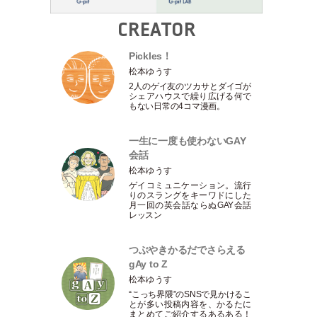
CREATOR
Pickles！
松本ゆうす
2人のゲイ友のツカサとダイゴが
シェアハウスで繰り広げる何で
もない日常の4コマ漫画。
一生に一度も使わないGAY
会話
松本ゆうす
ゲイコミュニケーション。流行
りのスラングをキーワドにした
月一回の英会話ならぬGAY会話
レッスン
つぶやきかるだでさらえる
gAy to Z
松本ゆうす
“こっち界隈”のSNSで見かけるこ
とが多い投稿内容を、かるたに
まとめてご紹介するあるある！