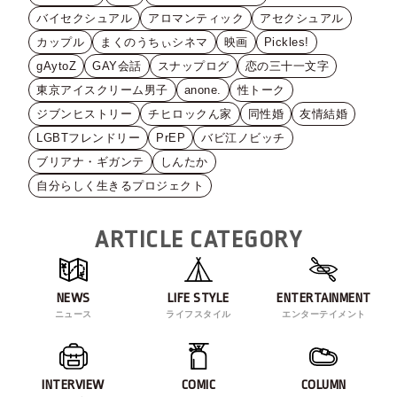
バイセクシュアル
アロマンティック
アセクシュアル
カップル
まくのうちぃシネマ
映画
Pickles!
gAytoZ
GAY会話
スナップログ
恋の三十一文字
東京アイスクリーム男子
anone.
性トーク
ジブンヒストリー
チヒロックん家
同性婚
友情結婚
LGBTフレンドリー
PrEP
バビ江ノビッチ
ブリアナ・ギガンテ
しんたか
自分らしく生きるプロジェクト
ARTICLE CATEGORY
NEWS
LIFE STYLE
ENTERTAINMENT
ニュース
ライフスタイル
エンターテイメント
INTERVIEW
COMIC
COLUMN