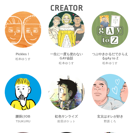
CREATOR
Pickles！
一生に一度も使わない
つぶやきかるだでさらえ
GAY会話
るgAy to Z
松本ゆうす
松本ゆうす
松本ゆうす
腰掛けOB
虹色サンライズ
玄太はオレが好き
TSUKURU
前田ポケット
野原くろ