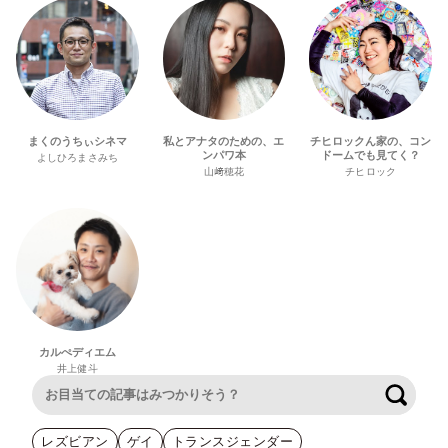
まくのうちぃシネマ
私とアナタのための、エ
チヒロックん家の、コン
ンパワ本
ドームでも見てく？
よしひろまさみち
山﨑穂花
チヒロック
カルぺディエム
井上健斗
検索
レズビアン
ゲイ
トランスジェンダー