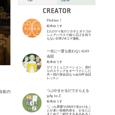
CREATOR
Pickles！
松本ゆうす
2人のゲイ友のツカサとダイゴが
シェアハウスで繰り広げる何で
もない日常の4コマ漫画。
一生に一度も使わないGAY
会話
松本ゆうす
ゲイコミュニケーション。流行
りのスラングをキーワドにした
月一回の英会話ならぬGAY会話
レッスン
つぶやきかるだでさらえる
自在の
gAy to Z
松本ゆうす
“こっち界隈”のSNSで見かけるこ
とが多い投稿内容を、かるたに
まとめてご紹介するあるある！