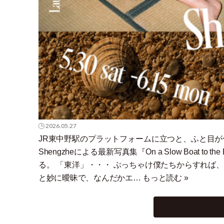
2026.05.27
JR東中野駅のプラットフォームに立つと、ふと目が
Shengzheによる最新写真集『On a Slow Boat
る。
「
東洋
」
・
・
・
ぶっちゃけ僕たちからすれば、
と妙に曖昧で、なんだかエ…
もっと読む »