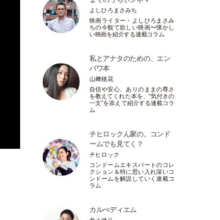
よしひろまさみち
映画ライター
・
よしひろまさみ
ちの今観て欲しい映画〜懐かし
い映画を紹介する連載コラム
私とアナタのための、エン
パワ本
山﨑穂花
自信や安心、ありのままの尊さ
を教えてくれた本を、“気付きの
一文”を添えて紹介する連載コラ
ム
チヒロックん家の、コンド
ームでも見てく？
チヒロック
コンドームエキスパートのコレ
クション＆特に思い入れ深いコ
ンドームを解説していく連載コ
ラム
カルぺディエム