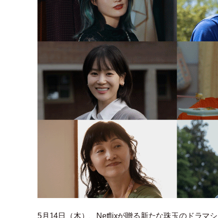
5月14日
（
木
）
、Netflixが贈る新たな珠玉のド