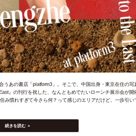
合うあの書店
「
platform3
」
。そこで、中国出身
・
東京在住の写
 to the East』の刊行を祝した、なんともめでたいローンチ展示会が
住み慣れすぎて今さら何？って感じのエリアだけど、一歩引い
続きを読む ＞