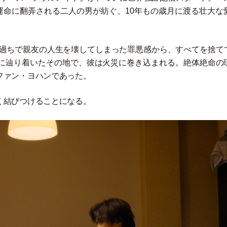
運命に翻弄される二人の男が紡ぐ、10年もの歳月に渡る壮大な
の過ちで親友の人生を壊してしまった罪悪感から、すべてを捨て
に辿り着いたその地で、彼は火災に巻き込まれる。絶体絶命の
ファン
・
ヨハンであった。
く結びつけることになる。