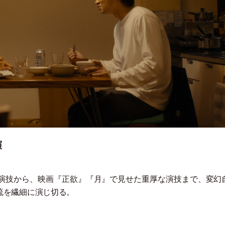
演
演技から、映画『正欲』『月』で見せた重厚な演技まで、変幻
琉を繊細に演じ切る。