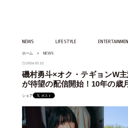
NEWS
LIFE STYLE
ENTERTAINME
ホーム
>
NEWS
2026.05.22
磯村勇斗×オク・テギョンW主演
が待望の配信開始！10年の歳
シェア