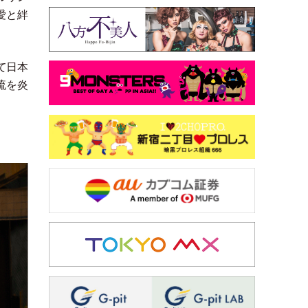
愛と絆
て日本
琉を炎