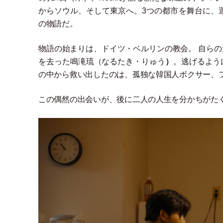
からソウル、そして東京へ。3つの都市を舞台に、
の物語だ。
物語の始まりは、ドイツ
・
ベルリンの教会。 自ら
を去った鳴滝琉
（
なるたき
・
りゅう
）
。逃げるよう
の中から救い出したのは、孤独な韓国人ボクサー、
この偶然の出会いが、後に二人の人生を分かちがた