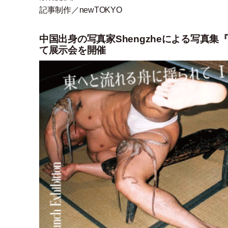
記事制作／newTOKYO
中国出身の写真家Shengzheによる写真集『On a S
て展示会を開催