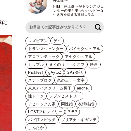
井上健斗
FTM
・
井上健斗がトランスジェ
ンダーのモヤモヤやハッピーな
生き方を伝える連載コラム
3に
検索
レズビアン
ゲイ
トランスジェンダー
バイセクシュアル
アロマンティック
アセクシュアル
カップル
まくのうちぃシネマ
映画
Pickles!
gAytoZ
GAY会話
スナップログ
恋の三十一文字
東京アイスクリーム男子
anone.
性トーク
ジブンヒストリー
チヒロックん家
同性婚
友情結婚
LGBTフレンドリー
PrEP
バビ江ノビッチ
ブリアナ・ギガンテ
しんたか