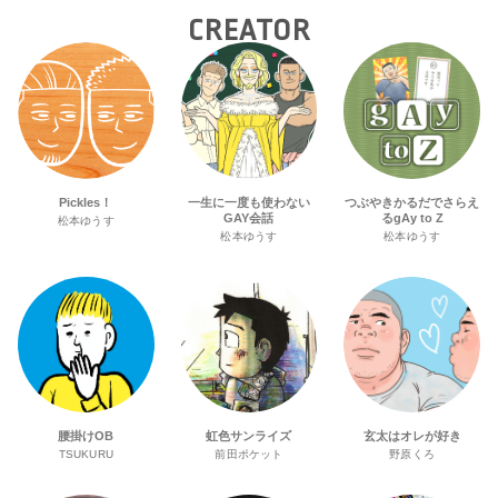
CREATOR
Pickles！
一生に一度も使わない
つぶやきかるだでさらえ
GAY会話
るgAy to Z
松本ゆうす
松本ゆうす
松本ゆうす
腰掛けOB
虹色サンライズ
玄太はオレが好き
TSUKURU
前田ポケット
野原くろ