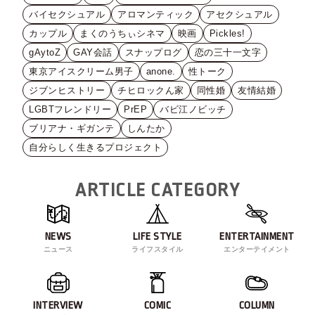
バイセクシュアル
アロマンティック
アセクシュアル
カップル
まくのうちぃシネマ
映画
Pickles!
gAytoZ
GAY会話
スナップログ
恋の三十一文字
東京アイスクリーム男子
anone.
性トーク
ジブンヒストリー
チヒロックん家
同性婚
友情結婚
LGBTフレンドリー
PrEP
バビ江ノビッチ
ブリアナ・ギガンテ
しんたか
自分らしく生きるプロジェクト
ARTICLE CATEGORY
NEWS
LIFE STYLE
ENTERTAINMENT
ニュース
ライフスタイル
エンターテイメント
INTERVIEW
COMIC
COLUMN