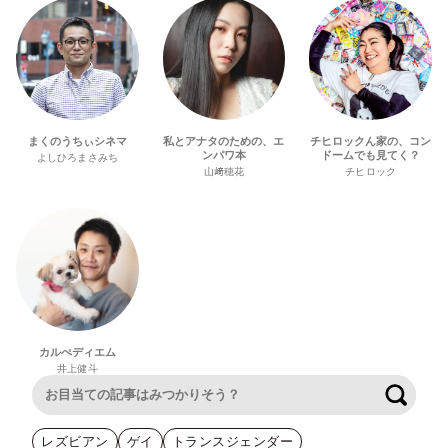
まくのうちぃシネマ
私とアナタのための、エ
チヒロックん家の、コン
ンパワ本
ドームでも見てく？
よしひろまさみち
山﨑穂花
チヒロック
カルぺディエム
井上健斗
検索
レズビアン
ゲイ
トランスジェンダー