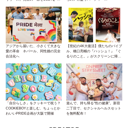
トランスジェンダーユース支援プロ
『BEEFCAKE 第9弾』がアイソに襲
ジェクトへ寄付
来！
アジアから届いた、小さくて大きな
【世紀の4K大復活】僕たちのバイブ
愛の革命 ネパール、同性婚の完全
ル、橋口亮輔の『ハッシュ！』『ぐ
合法化へ
るりのこと。』がスクリーンに帰っ
てくる！めんどくさいリアルと生き
ていくためのサバイバル・ガイド
「自分らしさ」をクッキーで祝う？
遊んで、持ち帰る“性の健康”。新宿
COOKIEBOYと楽しむ、ちょっとか
二丁目で、セクシャルヘルスセット
わいいPRIDE企画が大阪で開催
を無料配布！