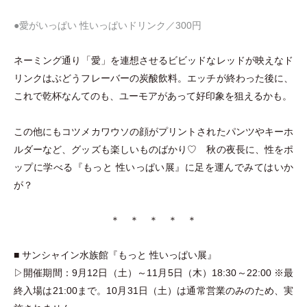
●愛がいっぱい 性いっぱいドリンク／300円
ネーミング通り
「
愛
」
を連想させるビビッドなレッドが映えなド
リンクはぶどうフレーバーの炭酸飲料。エッチが終わった後に、
これで乾杯なんてのも、ユーモアがあって好印象を狙えるかも。
この他にもコツメカワウソの顔がプリントされたパンツやキーホ
ルダーなど、グッズも楽しいものばかり♡ 秋の夜長に、性をポ
ップに学べる『もっと 性いっぱい展』に足を運んでみてはいか
が？
＊ ＊ ＊ ＊ ＊
■ サンシャイン水族館『もっと 性いっぱい展』
▷開催期間：9月12日
（
土
）
～11月5日
（
木
）
18:30～22:00 ※最
終入場は21:00まで。10月31日
（
土
）
は通常営業のみのため、実