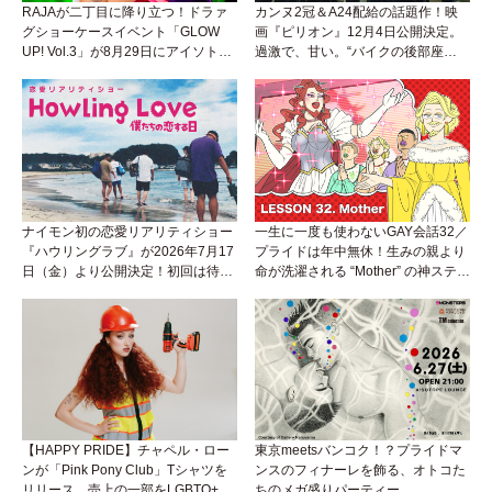
RAJAが二丁目に降り立つ！ドラァ
カンヌ2冠＆A24配給の話題作！映
グショーケースイベント「GLOW
画『ピリオン』12月4日公開決定。
UP! Vol.3」が8月29日にアイソトー
過激で、甘い。“バイクの後部座
プラウンジで開催！
席”から始まるラブストーリー。
ナイモン初の恋愛リアリティショー
一生に一度も使わないGAY会話32／
『ハウリングラブ』が2026年7月17
プライドは年中無休！生みの親より
日（金）より公開決定！初回は待望
命が洗濯される “Mother” の神ステー
の“GMPD”編！？
ジ
【HAPPY PRIDE】チャペル・ロー
東京meetsバンコク！？プライドマ
ンが「Pink Pony Club」Tシャツを
ンスのフィナーレを飾る、オトコた
リリース。売上の一部をLGBTQ+＆
ちのメガ盛りパーティー