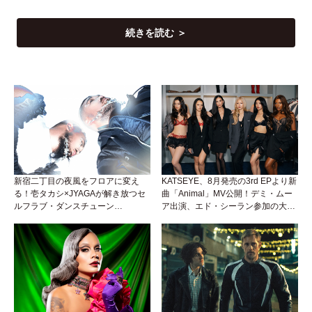
続きを読む ＞
新宿二丁目の夜風をフロアに変え
KATSEYE、8月発売の3rd EPより新
る！壱タカシ×JYAGAが解き放つセ
曲「Animal」MV公開！デミ・ムー
ルフラブ・ダンスチューン
ア出演、エド・シーラン参加の大胆
「Okaaayyy!!!」が遂にリリース！
アンセムは必聴！