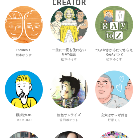
CREATOR
Pickles！
一生に一度も使わない
つぶやきかるだでさらえ
GAY会話
るgAy to Z
松本ゆうす
松本ゆうす
松本ゆうす
腰掛けOB
虹色サンライズ
玄太はオレが好き
TSUKURU
前田ポケット
野原くろ