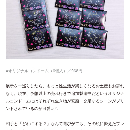
●オリジナルコンドーム
（
6個入
）
／968円
展示を一巡りしたら、もっと性生活が楽しくなるお土産もお忘れ
なく。現在、予想以上の売れ行きで追加製造中だというオリジナ
ルコンドームにはそれぞれ生き物が繁殖
・
交尾するシーンがプリ
ントされているのが可愛い♡
相手と
「
どれにする？
」
なんて選びがてら、その絵に擬えたプレ