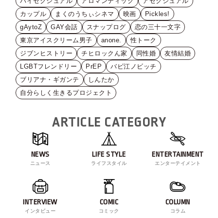
バイセクシュアル
アロマンティック
アセクシュアル
カップル
まくのうちぃシネマ
映画
Pickles!
gAytoZ
GAY会話
スナップログ
恋の三十一文字
東京アイスクリーム男子
anone.
性トーク
ジブンヒストリー
チヒロックん家
同性婚
友情結婚
LGBTフレンドリー
PrEP
バビ江ノビッチ
ブリアナ・ギガンテ
しんたか
自分らしく生きるプロジェクト
ARTICLE CATEGORY
NEWS
LIFE STYLE
ENTERTAINMENT
ニュース
ライフスタイル
エンターテイメント
INTERVIEW
COMIC
COLUMN
インタビュー
コミック
コラム