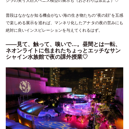
ジラの実寸大巨大ペニス模型の展示も
（
おさわりは禁止よ
）
♡
普段はなかなか知る機会がない海の生き物たちの“夜の顔”を五感
で楽しめる展示を巡れば、マンネリ化したアナタの夜の営みにも
絶対に良いインスピレーションを与えてくれるはず。
――見て、触って、嗅いで…。昼間とは一転、
ネオンライトに包まれたちょっとエッチなサン
シャイン水族館で夜の課外授業♡