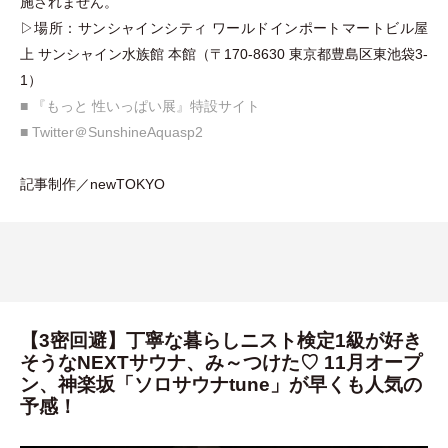
施されません。
▷場所：サンシャインシティ ワールドインポートマートビル屋
上 サンシャイン水族館 本館
（
〒170-8630 東京都豊島区東池袋3-
1
）
■ 『もっと 性いっぱい展』特設サイト
■ Twitter＠SunshineAquasp2
記事制作／newTOKYO
【3密回避】丁寧な暮らしニスト検定1級が好き
そうなNEXTサウナ、み～つけた♡ 11月オープ
ン、神楽坂「ソロサウナtune」が早くも人気の
予感！