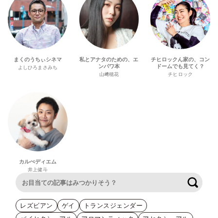
まくのうちぃシネマ
私とアナタのための、エ
チヒロックん家の、コン
ンパワ本
ドームでも見てく？
よしひろまさみち
山﨑穂花
チヒロック
カルぺディエム
井上健斗
検索
レズビアン
ゲイ
トランスジェンダー