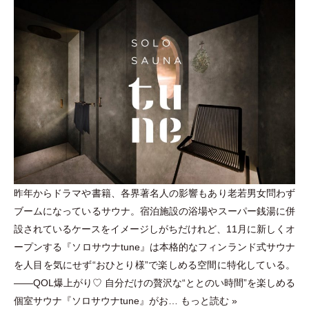
昨年からドラマや書籍、各界著名人の影響もあり老若男女問わず
ブームになっているサウナ。宿泊施設の浴場やスーパー銭湯に併
設されているケースをイメージしがちだけれど、11月に新しくオ
ープンする『ソロサウナtune』は本格的なフィンランド式サウナ
を人目を気にせず“おひとり様”で楽しめる空間に特化している。
――QOL爆上がり♡ 自分だけの贅沢な“ととのい時間”を楽しめる
個室サウナ『ソロサウナtune』がお…
もっと読む »