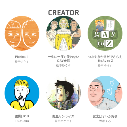
CREATOR
Pickles！
一生に一度も使わない
つぶやきかるだでさらえ
GAY会話
るgAy to Z
松本ゆうす
松本ゆうす
松本ゆうす
腰掛けOB
虹色サンライズ
玄太はオレが好き
TSUKURU
前田ポケット
野原くろ