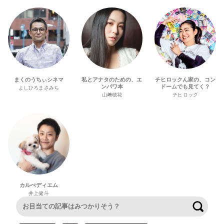
まくのうちぃシネマ
私とアナタのための、エ
チヒロックん家の、コン
ンパワ本
ドームでも見てく？
よしひろまさみち
山﨑穂花
チヒロック
カルぺディエム
井上健斗
検索