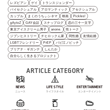
レズビアン
ゲイ
トランスジェンダー
バイセクシュアル
アロマンティック
アセクシュアル
カップル
まくのうちぃシネマ
映画
Pickles!
gAytoZ
GAY会話
スナップログ
恋の三十一文字
東京アイスクリーム男子
anone.
性トーク
ジブンヒストリー
チヒロックん家
同性婚
友情結婚
LGBTフレンドリー
PrEP
バビ江ノビッチ
ブリアナ・ギガンテ
しんたか
自分らしく生きるプロジェクト
ARTICLE CATEGORY
NEWS
LIFE STYLE
ENTERTAINMENT
ニュース
ライフスタイル
エンターテイメント