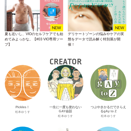
夏も近いし、VIOのセルフケアでも始
デリケートゾーンの悩みやケアの実
めてみよっかな。【#03 VIO専用ソー
態をデータで読み解く特別展が開
プ】
催！
CREATOR
Pickles！
一生に一度も使わない
つぶやきかるだでさらえ
GAY会話
るgAy to Z
松本ゆうす
松本ゆうす
松本ゆうす