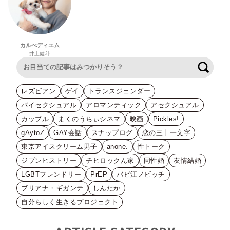
カルぺディエム
井上健斗
検索
レズビアン
ゲイ
トランスジェンダー
バイセクシュアル
アロマンティック
アセクシュアル
カップル
まくのうちぃシネマ
映画
Pickles!
gAytoZ
GAY会話
スナップログ
恋の三十一文字
東京アイスクリーム男子
anone.
性トーク
ジブンヒストリー
チヒロックん家
同性婚
友情結婚
LGBTフレンドリー
PrEP
バビ江ノビッチ
ブリアナ・ギガンテ
しんたか
自分らしく生きるプロジェクト