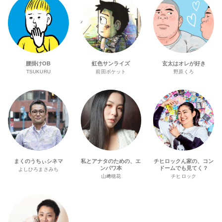
腰掛けOB
虹色サンライズ
玄太はオレが好き
TSUKURU
前田ポケット
野原くろ
まくのうちぃシネマ
私とアナタのための、エ
チヒロックん家の、コン
ンパワ本
ドームでも見てく？
よしひろまさみち
山﨑穂花
チヒロック