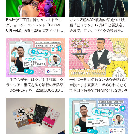
RAJAが二丁目に降り立つ！ドラァ
カンヌ2冠＆A24配給の話題作！映
グショーケースイベント「GLOW
画『ピリオン』12月4日公開決定。
UP! Vol.3」が8月29日にアイソトー
過激で、甘い。“バイクの後部座
プラウンジで開催！
席”から始まるラブストーリー。
「生でも安全」はウソ！？梅毒・ク
一生に一度も使わないGAY会話33／
ラミジア・淋病を防ぐ最新の予防薬
余韻のまま夏突入！求められてなく
「DoxyPEP」を、22歳GOGOBOY
ても自信特盛で “serving” しなさい♥
ダイゴと学ぼう！性トーク〜聞きに
くいことは小堀先生に聞けばイイ！
（Vol.26）