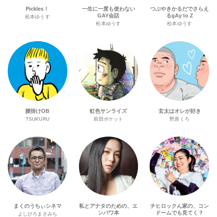
Pickles！
一生に一度も使わない
つぶやきかるだでさらえ
GAY会話
るgAy to Z
松本ゆうす
松本ゆうす
松本ゆうす
腰掛けOB
虹色サンライズ
玄太はオレが好き
TSUKURU
前田ポケット
野原くろ
まくのうちぃシネマ
私とアナタのための、エ
チヒロックん家の、コン
ンパワ本
ドームでも見てく？
よしひろまさみち