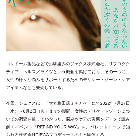
コンドーム製品などでお馴染みのジェクス株式会社。リプロダク
ティブ
・
ヘルス／ライツという概念を掲げており、その一つに、
女性の様々な悩みをサポートするためのデリケートゾーン
・
ケア
アイテムなども発売している。
今回、ジェクスは、
「
大丸梅田店ミチカケ
」
にて2022年7月27日
（
水
）
～8月2日
（
火
）
までの期間、女性のデリケートゾーンにつ
いての調査を通してわかった、悩みやケアの実態をデータで読み
解くイベント『REFIND YOUR WAY』を、パレットトークで知
られる株式会社TIEWAプロデュースのもと開催する。