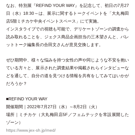
なお、特別展『REFIND YOUR WAY』を記念して、初日の7月27
日
（
水
）
18:30～は、展示に関するトークイベントを
「
大丸梅田
店5階ミチカケ中央イベントスペース
」
にて実施。
インスタライブでの視聴も可能で、デリケートゾーンの調査から
読み取れることを、ジェクス商品企画担当の三木望さんと、パレ
ットトーク編集長の合田文さんが意見交換します。
ぜひ期間中、様々な悩みを持つ女性の声や同じような不安を抱い
ている方々と、展示された調査結果や掲載されらインタビューな
どを通して、自分の道を見つける情報を共有をしてみてはいかが
だろうか？
■REFIND YOUR WAY
開催期間｜2022年7月27日
（
水
）
～8月2日
（
火
）
場所｜ミチカケ
（
大丸梅田店5F／フェムテックを常設展開した
ゾーン
）
https://www.jex-sh.jp/med/