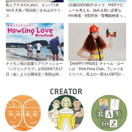
私とアナタのための、エンパワ本
22歳GOGOBOYダイゴ、PrEPデビ
Vol.8 犬身／弱法師／きみはポラリ
ューを考える。始める前に必要な
ス
HIV検査・B型肝炎・腎機能検査っ
て？開始前検査のヒミツを知ろう！
性トーク～聞きにくいことは小堀先
生に聞けばイイ！（Vol.25）
ナイモン初の恋愛リアリティショー
【HAPPY PRIDE】チャペル・ロー
『ハウリングラブ』が2026年7月17
ンが「Pink Pony Club」Tシャツを
日（金）より公開決定！初回は待望
リリース。売上の一部をLGBTQ+＆
の“GMPD”編！？
トランスジェンダーユース支援プロ
ジェクトへ寄付
CREATOR