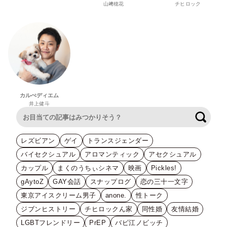
山﨑穂花
チヒロック
カルぺディエム
井上健斗
検索
レズビアン
ゲイ
トランスジェンダー
バイセクシュアル
アロマンティック
アセクシュアル
カップル
まくのうちぃシネマ
映画
Pickles!
gAytoZ
GAY会話
スナップログ
恋の三十一文字
東京アイスクリーム男子
anone.
性トーク
ジブンヒストリー
チヒロックん家
同性婚
友情結婚
LGBTフレンドリー
PrEP
バビ江ノビッチ