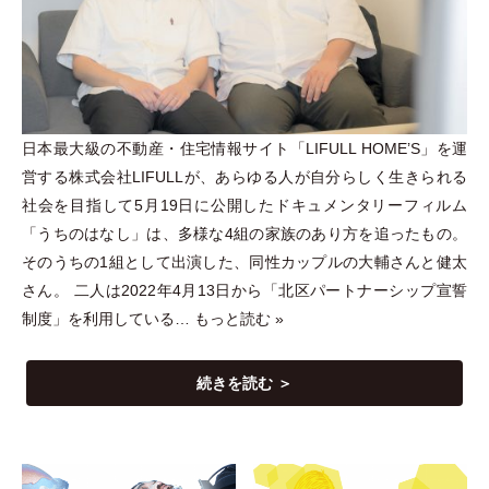
日本最大級の不動産
・
住宅情報サイト
「
LIFULL HOME’S
」
を運
営する株式会社LIFULLが、あらゆる人が自分らしく生きられる
社会を目指して5月19日に公開したドキュメンタリーフィルム
「
うちのはなし
」
は、多様な4組の家族のあり方を追ったもの。
そのうちの1組として出演した、同性カップルの大輔さんと健太
さん。 二人は2022年4月13日から
「
北区パートナーシップ宣誓
制度
」
を利用している…
もっと読む »
続きを読む ＞