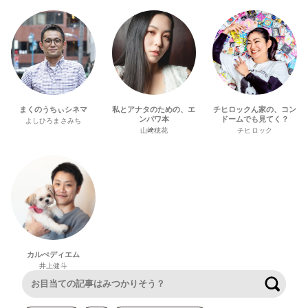
まくのうちぃシネマ
私とアナタのための、エ
チヒロックん家の、コン
ンパワ本
ドームでも見てく？
よしひろまさみち
山﨑穂花
チヒロック
カルぺディエム
井上健斗
検索