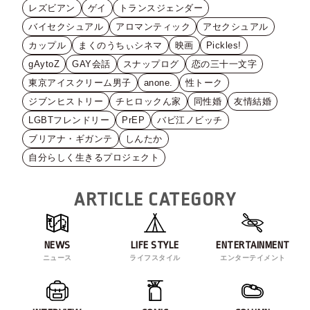
レズビアン
ゲイ
トランスジェンダー
バイセクシュアル
アロマンティック
アセクシュアル
カップル
まくのうちぃシネマ
映画
Pickles!
gAytoZ
GAY会話
スナップログ
恋の三十一文字
東京アイスクリーム男子
anone.
性トーク
ジブンヒストリー
チヒロックん家
同性婚
友情結婚
LGBTフレンドリー
PrEP
バビ江ノビッチ
ブリアナ・ギガンテ
しんたか
自分らしく生きるプロジェクト
ARTICLE CATEGORY
NEWS
LIFE STYLE
ENTERTAINMENT
ニュース
ライフスタイル
エンターテイメント