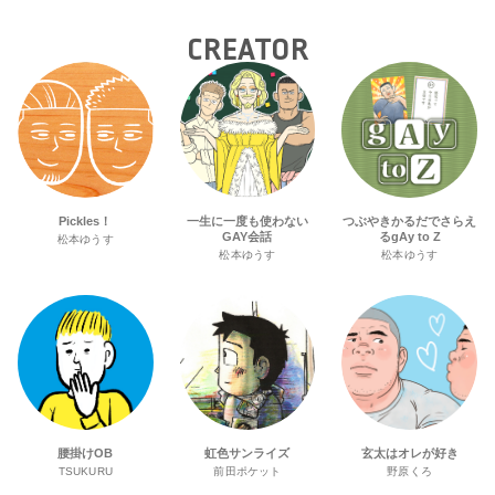
CREATOR
Pickles！
一生に一度も使わない
つぶやきかるだでさらえ
GAY会話
るgAy to Z
松本ゆうす
松本ゆうす
松本ゆうす
腰掛けOB
虹色サンライズ
玄太はオレが好き
TSUKURU
前田ポケット
野原くろ