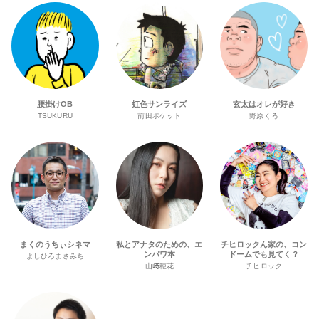
腰掛けOB
虹色サンライズ
玄太はオレが好き
TSUKURU
前田ポケット
野原くろ
まくのうちぃシネマ
私とアナタのための、エ
チヒロックん家の、コン
ンパワ本
ドームでも見てく？
よしひろまさみち
山﨑穂花
チヒロック