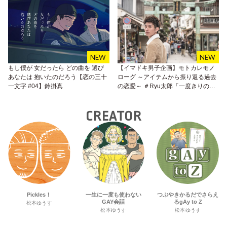
もし僕が 女だったら どの曲を 選び
【イマドキ男子企画】モトカレモノ
あなたは 抱いたのだろう【恋の三十
ローグ ～アイテムから振り返る過去
一文字 #04】鈴掛真
の恋愛～ ＃Ryu太郎「一度きりの
夏」
CREATOR
Pickles！
一生に一度も使わない
つぶやきかるだでさらえ
GAY会話
るgAy to Z
松本ゆうす
松本ゆうす
松本ゆうす