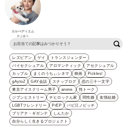
カルぺディエム
井上健斗
検索
レズビアン
ゲイ
トランスジェンダー
バイセクシュアル
アロマンティック
アセクシュアル
カップル
まくのうちぃシネマ
映画
Pickles!
gAytoZ
GAY会話
スナップログ
恋の三十一文字
東京アイスクリーム男子
anone.
性トーク
ジブンヒストリー
チヒロックん家
同性婚
友情結婚
LGBTフレンドリー
PrEP
バビ江ノビッチ
ブリアナ・ギガンテ
しんたか
自分らしく生きるプロジェクト