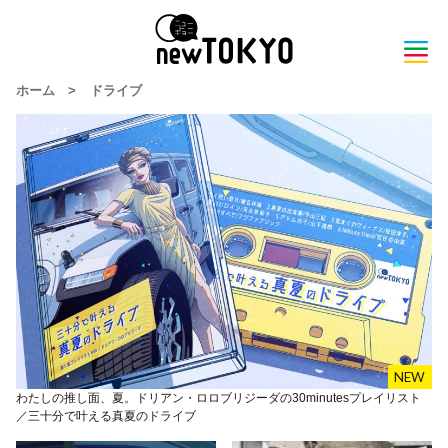
ホーム
>
ドライブ
わたしの推し面、夏。ドリアン・ロロブリジーダの30minutesプレイリスト
／三十分で叶える真夏のドライブ