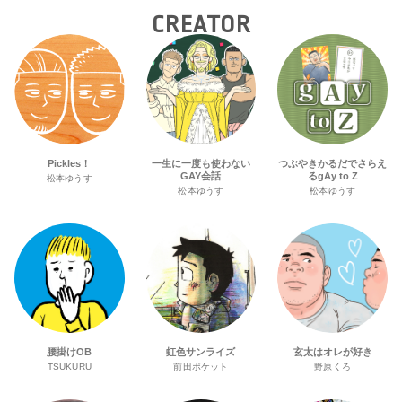
CREATOR
Pickles！
一生に一度も使わない
つぶやきかるだでさらえ
GAY会話
るgAy to Z
松本ゆうす
松本ゆうす
松本ゆうす
腰掛けOB
虹色サンライズ
玄太はオレが好き
TSUKURU
前田ポケット
野原くろ