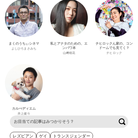
まくのうちぃシネマ
私とアナタのための、エ
チヒロックん家の、コン
ンパワ本
ドームでも見てく？
よしひろまさみち
山﨑穂花
チヒロック
カルぺディエム
井上健斗
検索
レズビアン
ゲイ
トランスジェンダー