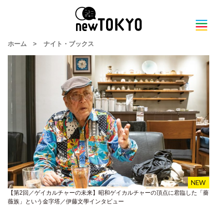
ホーム
>
ナイト・ブックス
【第2回／ゲイカルチャーの未来】昭和ゲイカルチャーの頂点に君臨した「薔
薇族」という金字塔／伊藤文學インタビュー