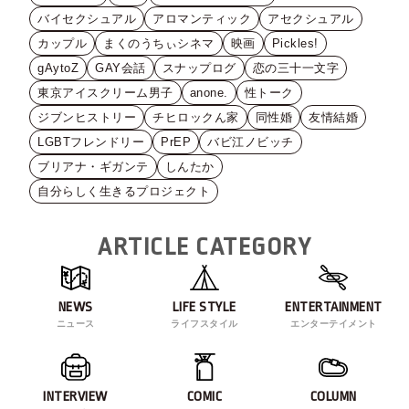
バイセクシュアル
アロマンティック
アセクシュアル
カップル
まくのうちぃシネマ
映画
Pickles!
gAytoZ
GAY会話
スナップログ
恋の三十一文字
東京アイスクリーム男子
anone.
性トーク
ジブンヒストリー
チヒロックん家
同性婚
友情結婚
LGBTフレンドリー
PrEP
バビ江ノビッチ
ブリアナ・ギガンテ
しんたか
自分らしく生きるプロジェクト
ARTICLE CATEGORY
NEWS
LIFE STYLE
ENTERTAINMENT
ニュース
ライフスタイル
エンターテイメント
INTERVIEW
COMIC
COLUMN