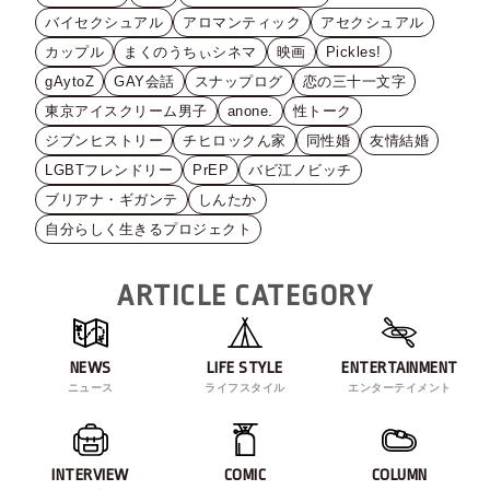
バイセクシュアル
アロマンティック
アセクシュアル
カップル
まくのうちぃシネマ
映画
Pickles!
gAytoZ
GAY会話
スナップログ
恋の三十一文字
東京アイスクリーム男子
anone.
性トーク
ジブンヒストリー
チヒロックん家
同性婚
友情結婚
LGBTフレンドリー
PrEP
バビ江ノビッチ
ブリアナ・ギガンテ
しんたか
自分らしく生きるプロジェクト
ARTICLE CATEGORY
NEWS
LIFE STYLE
ENTERTAINMENT
ニュース
ライフスタイル
エンターテイメント
INTERVIEW
COMIC
COLUMN