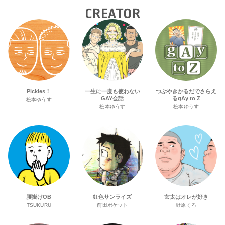
CREATOR
Pickles！
一生に一度も使わない
つぶやきかるだでさらえ
GAY会話
るgAy to Z
松本ゆうす
松本ゆうす
松本ゆうす
腰掛けOB
虹色サンライズ
玄太はオレが好き
TSUKURU
前田ポケット
野原くろ