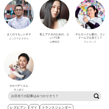
まくのうちぃシネマ
私とアナタのための、エ
チヒロックん家の、コン
ンパワ本
ドームでも見てく？
よしひろまさみち
山﨑穂花
チヒロック
カルぺディエム
井上健斗
検索
レズビアン
ゲイ
トランスジェンダー