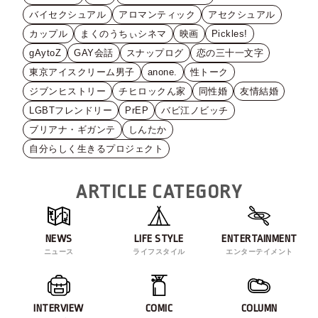
バイセクシュアル
アロマンティック
アセクシュアル
カップル
まくのうちぃシネマ
映画
Pickles!
gAytoZ
GAY会話
スナップログ
恋の三十一文字
東京アイスクリーム男子
anone.
性トーク
ジブンヒストリー
チヒロックん家
同性婚
友情結婚
LGBTフレンドリー
PrEP
バビ江ノビッチ
ブリアナ・ギガンテ
しんたか
自分らしく生きるプロジェクト
ARTICLE CATEGORY
NEWS
LIFE STYLE
ENTERTAINMENT
ニュース
ライフスタイル
エンターテイメント
INTERVIEW
COMIC
COLUMN