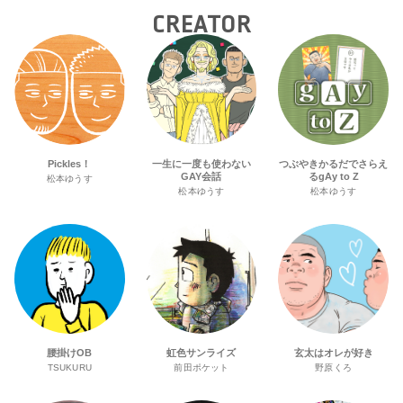
CREATOR
Pickles！
一生に一度も使わない
つぶやきかるだでさらえ
GAY会話
るgAy to Z
松本ゆうす
松本ゆうす
松本ゆうす
腰掛けOB
虹色サンライズ
玄太はオレが好き
TSUKURU
前田ポケット
野原くろ