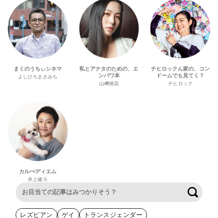
まくのうちぃシネマ
私とアナタのための、エ
チヒロックん家の、コン
ンパワ本
ドームでも見てく？
よしひろまさみち
山﨑穂花
チヒロック
カルぺディエム
井上健斗
検索
レズビアン
ゲイ
トランスジェンダー